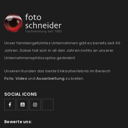
Anmeldeformular geschützt durch
WP Captcha
Angemeldet bleiben
ANMELDEN
Unser familiengeführtes Unternehmen gibt es bereits seit 40
Jahren. Dabei hat sich in all den Jahren nichts an unserer
PASSWORT VERGESSEN?
Unternehmensphilosophie geändert:
Unseren Kunden das beste Einkaufserlebnis im Bereich
REGISTRIEREN
Foto
,
Video
und
Ausarbeitung
zu bieten.
E-Mail-Adresse
*
SOCIAL ICONS
Ein Link zum Erstellen eines neuen Passworts wird an
deine E-Mail-Adresse gesendet.
Bewerte uns: