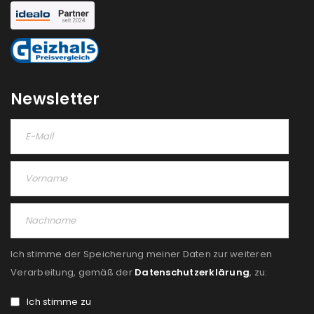
NEWSLETTER ABONNIEREN
Please select all the ways you would like to hear from
us
Newsletter
Ich stimme zu
Ja, ich möchte ein Kundenkonto eröffnen und
akzeptiere die
Datenschutzerklärung
.
*
REGISTRIEREN
Ich stimme der Speicherung meiner Daten zur weiteren
Verarbeitung, gemäß der
Datenschutzerklärung
, zu:
Ich stimme zu