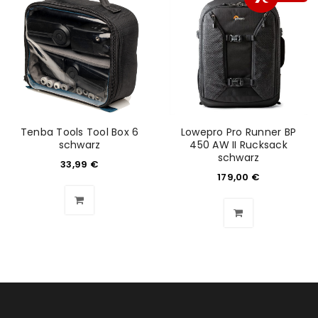
Tenba Tools Tool Box 6
Lowepro Pro Runner BP
schwarz
450 AW II Rucksack
schwarz
33,99
€
179,00
€
ANMELDEN
Benutzername oder E-Mail-Adresse
*
Passwort
*