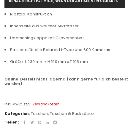
BENACHRICHTIGE MICH, WENN DER ARTIKEL VERFÜGBAR IST
Ripstop-Konstruktion
Innenseite aus weicher Mikrofaser
Überschlagklappe mit Clipverschluss
Passend für alle Polaroid i-Type und 600 Kameras
Größe: L 230 mm x H 190 mm x T 105 mm
Online:
Derzeit nicht lagernd (kann gerne für dich bestellt
werden)
inkl. MwSt.
zzgl.
Versandkosten
Kategorien:
Taschen
,
Taschen & Rucksäcke
Teilen: