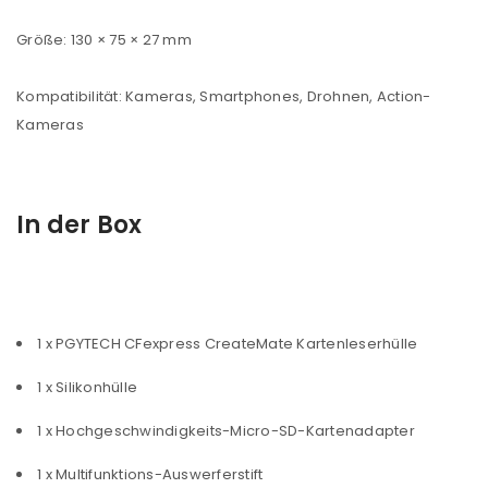
Größe: 130 × 75 × 27 mm
Kompatibilität: Kameras, Smartphones, Drohnen, Action-
Kameras
In der Box
ANMELDEN
1 x PGYTECH CFexpress CreateMate Kartenleserhülle
1 x Silikonhülle
Benutzername oder E-Mail-Adresse
*
1 x Hochgeschwindigkeits-Micro-SD-Kartenadapter
1 x Multifunktions-Auswerferstift
Passwort
*