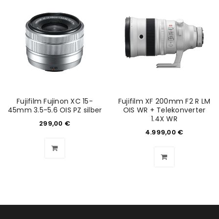
NEWSLETTER ABONNIEREN
Please select all the ways you would like to hear from
us
Ich stimme zu
Ja, ich möchte ein Kundenkonto eröffnen und
Fujifilm Fujinon XC 15-
Fujifilm XF 200mm F2 R LM
akzeptiere die
Datenschutzerklärung
.
*
45mm 3.5-5.6 OIS PZ silber
OIS WR + Telekonverter
1.4X WR
299,00
€
4.999,00
€
REGISTRIEREN