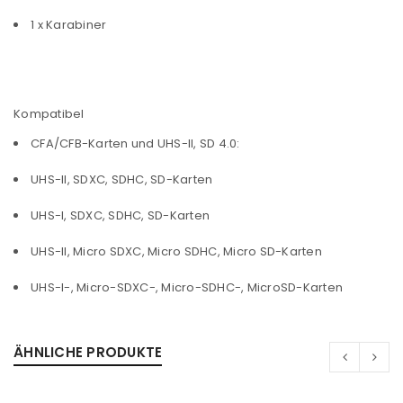
1 x Karabiner
Anmeldeformular geschützt durch
WP Captcha
Kompatibel
Angemeldet bleiben
ANMELDEN
CFA/CFB-Karten und UHS-II, SD 4.0:
PASSWORT VERGESSEN?
UHS-II, SDXC, SDHC, SD-Karten
UHS-I, SDXC, SDHC, SD-Karten
REGISTRIEREN
UHS-II, Micro SDXC, Micro SDHC, Micro SD-Karten
UHS-I-, Micro-SDXC-, Micro-SDHC-, MicroSD-Karten
E-Mail-Adresse
*
ÄHNLICHE PRODUKTE
Ein Link zum Erstellen eines neuen Passworts wird an
deine E-Mail-Adresse gesendet.