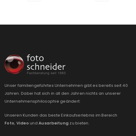
Passwort
*
Anmeldeformular geschützt durch
WP Captcha
Angemeldet bleiben
ANMELDEN
PASSWORT VERGESSEN?
Unser familiengeführtes Unternehmen gibt es bereits seit 40
Jahren. Dabei hat sich in all den Jahren nichts an unserer
REGISTRIEREN
Unternehmensphilosophie geändert:
E-Mail-Adresse
*
Unseren Kunden das beste Einkaufserlebnis im Bereich
Foto
,
Video
und
Ausarbeitung
zu bieten.