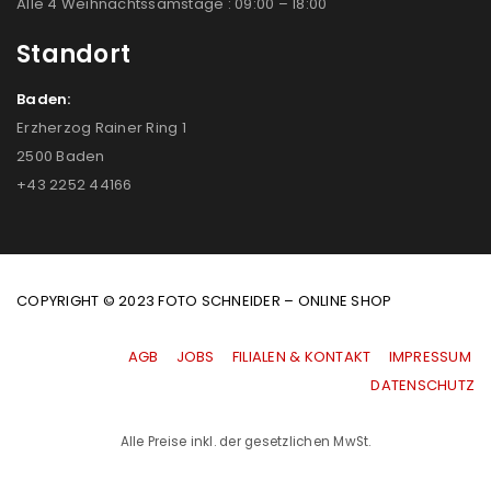
Alle 4 Weihnachtssamstage : 09:00 – 18:00
Standort
Baden:
Erzherzog Rainer Ring 1
2500 Baden
+43 2252 44166
COPYRIGHT © 2023 FOTO SCHNEIDER – ONLINE SHOP
AGB
|
JOBS
|
FILIALEN & KONTAKT
|
IMPRESSUM
|
DATENSCHUTZ
Alle Preise inkl. der gesetzlichen MwSt.