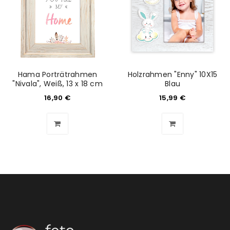
Hama Porträtrahmen
Holzrahmen "Enny" 10X15
"Nivala", Weiß, 13 x 18 cm
Blau
16,90
€
15,99
€
ANMELDEN
Benutzername oder E-Mail-Adresse
*
Passwort
*