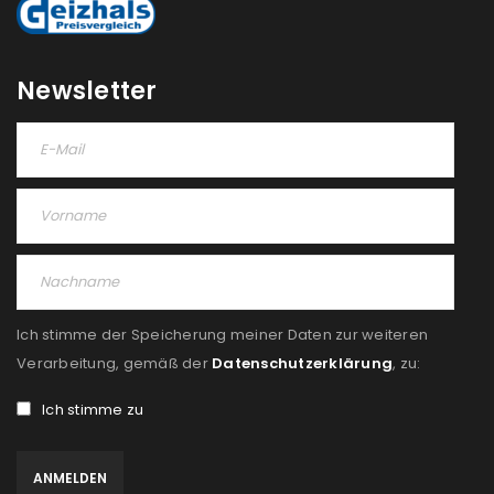
Please select all the ways you would like to hear from
us
Newsletter
Ich stimme zu
Ja, ich möchte ein Kundenkonto eröffnen und
akzeptiere die
Datenschutzerklärung
.
*
REGISTRIEREN
Ich stimme der Speicherung meiner Daten zur weiteren
Verarbeitung, gemäß der
Datenschutzerklärung
, zu:
Ich stimme zu