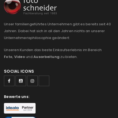
Anmeldeformular geschützt durch
WP Captcha
Unser familiengeführtes Unternehmen gibt es bereits seit 40
Angemeldet bleiben
ANMELDEN
Jahren. Dabei hat sich in all den Jahren nichts an unserer
Unternehmensphilosophie geändert:
PASSWORT VERGESSEN?
Unseren Kunden das beste Einkaufserlebnis im Bereich
Foto
,
Video
und
Ausarbeitung
zu bieten.
REGISTRIEREN
SOCIAL ICONS
E-Mail-Adresse
*
Bewerte uns:
Ein Link zum Erstellen eines neuen Passworts wird an
deine E-Mail-Adresse gesendet.
NEWSLETTER ABONNIEREN