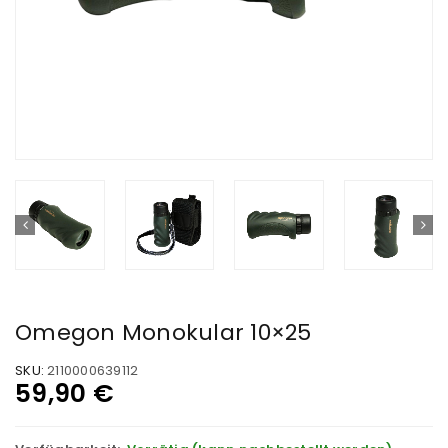
Omegon Monokular 10×25
SKU:
2110000639112
59,90
€