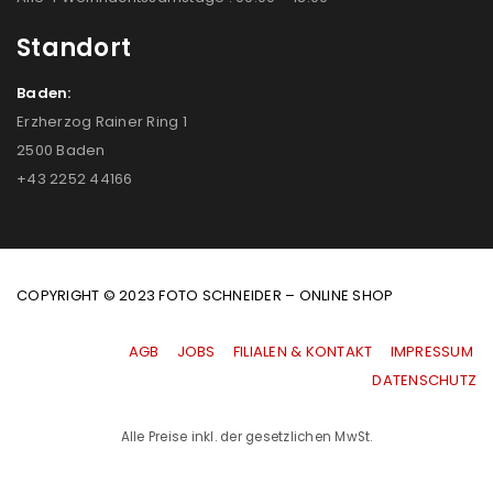
Standort
Baden:
Erzherzog Rainer Ring 1
2500 Baden
+43 2252 44166
COPYRIGHT © 2023 FOTO SCHNEIDER – ONLINE SHOP
AGB
|
JOBS
|
FILIALEN & KONTAKT
|
IMPRESSUM
|
DATENSCHUTZ
Alle Preise inkl. der gesetzlichen MwSt.