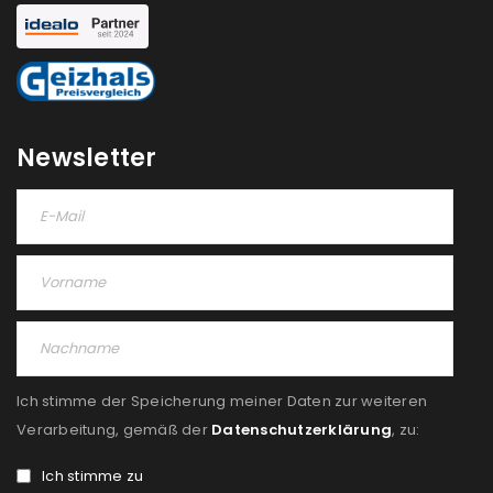
NEWSLETTER ABONNIEREN
Please select all the ways you would like to hear from
us
Newsletter
Ich stimme zu
Ja, ich möchte ein Kundenkonto eröffnen und
akzeptiere die
Datenschutzerklärung
.
*
REGISTRIEREN
Ich stimme der Speicherung meiner Daten zur weiteren
Verarbeitung, gemäß der
Datenschutzerklärung
, zu:
Ich stimme zu