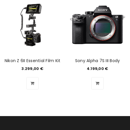
Nikon Z 6II Essential Film Kit
Sony Alpha 7S III Body
3.299,00
€
4.199,00
€
ANMELDEN
Benutzername oder E-Mail-Adresse
*
Passwort
*