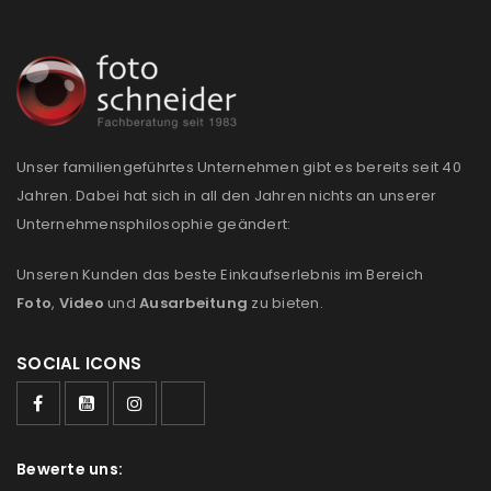
Anmeldeformular geschützt durch
WP Captcha
Angemeldet bleiben
ANMELDEN
Unser familiengeführtes Unternehmen gibt es bereits seit 40
Jahren. Dabei hat sich in all den Jahren nichts an unserer
PASSWORT VERGESSEN?
Unternehmensphilosophie geändert:
Unseren Kunden das beste Einkaufserlebnis im Bereich
REGISTRIEREN
Foto
,
Video
und
Ausarbeitung
zu bieten.
E-Mail-Adresse
*
SOCIAL ICONS
Ein Link zum Erstellen eines neuen Passworts wird an
deine E-Mail-Adresse gesendet.
Bewerte uns: