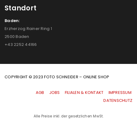
Standort
Baden:
Erzherzog Rainer Ring 1
2500 Baden
+43 2252 44166
COPYRIGHT © 2023 FOTO SCHNEIDER – ONLINE SHOP
AGB
|
JOBS
|
FILIALEN & KONTAKT
|
IMPRESSUM
|
DATENSCHUTZ
Alle Preise inkl. der gesetzlichen MwSt.