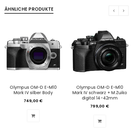
ÄHNLICHE PRODUKTE
ANMELDEN
Benutzername oder E-Mail-Adresse
*
Passwort
*
Olympus OM-D E-M10
Olympus OM-D E-M10
Mark IV silber Body
Mark IV schwarz + M.Zuiko
digital 14-42mm
749,00
€
799,00
€
Anmeldeformular geschützt durch
WP Captcha
Angemeldet bleiben
ANMELDEN