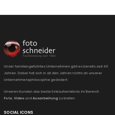
PASSWORT VERGESSEN?
REGISTRIEREN
E-Mail-Adresse
*
Ein Link zum Erstellen eines neuen Passworts wird an
deine E-Mail-Adresse gesendet.
Unser familiengeführtes Unternehmen gibt es bereits seit 40
Jahren. Dabei hat sich in all den Jahren nichts an unserer
NEWSLETTER ABONNIEREN
Unternehmensphilosophie geändert:
Please select all the ways you would like to hear from
Unseren Kunden das beste Einkaufserlebnis im Bereich
us
Foto
,
Video
und
Ausarbeitung
zu bieten.
Ich stimme zu
SOCIAL ICONS