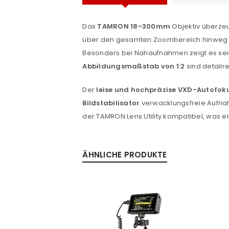
Das
TAMRON 18-300mm
Objektiv überzeu
über den gesamten Zoombereich hinweg ei
Besonders bei Nahaufnahmen zeigt es sei
Abbildungsmaßstab von 1:2
sind detail
Der
leise und hochpräzise VXD-Autofok
ANMELDEN
Bildstabilisator
verwacklungsfreie Aufnah
der TAMRON Lens Utility kompatibel, was e
e
Benutzername oder E-Mail-Adre
ÄHNLICHE PRODUKTE
Passwort
*
Anmeldeformular geschü