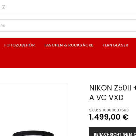
FOTOZUBEHÖR
TASCHEN & RUCKSÄCKE
FERNGLÄSER
NIKON Z50II 
A VC VXD
SKU:
2110000637583
1.499,00
€
BENACHRICHTIGE MIC