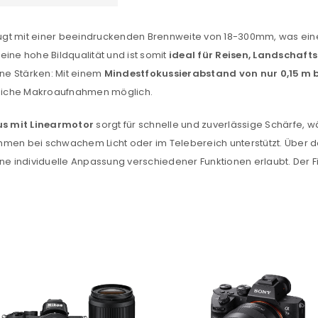
gt mit einer beeindruckenden Brennweite von 18-300mm, was einem
ne hohe Bildqualität und ist somit
ideal für Reisen, Landschaft
ne Stärken: Mit einem
Mindestfokussierabstand von nur 0,15 m 
reiche Makroaufnahmen möglich.
us mit Linearmotor
sorgt für schnelle und zuverlässige Schärfe, w
REGISTRIEREN
men bei schwachem Licht oder im Telebereich unterstützt. Über de
ine individuelle Anpassung verschiedener Funktionen erlaubt. Der
sse
*
E-Mail-Adresse
*
Ein Link zum Erstellen eines n
Mail-Adresse gesendet.
NEWSLETTER ABONNIEREN
tzt durch
WP Captcha
Please select all the ways you 