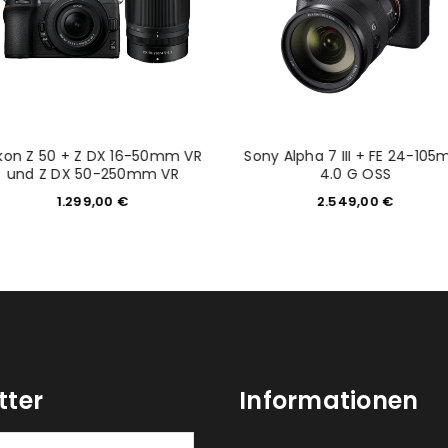
Angemeldet bleiben
Ich stimme zu
Ja, ich möchte ein Kunden
Datenschutzerklärung
.
*
kon Z 50 + Z DX 16-50mm VR
Sony Alpha 7 III + FE 24-10
REGISTRIEREN
und Z DX 50-250mm VR
4.0 G OSS
1.299,00
€
2.549,00
€
tter
Informationen