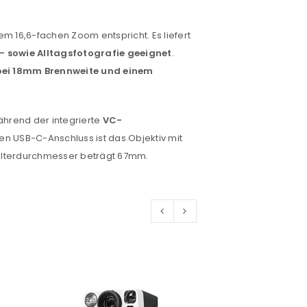
 16,6-fachen Zoom entspricht. Es liefert
s- sowie Alltagsfotografie geeignet
.
bei 18mm Brennweite und einem
ährend der integrierte
VC-
n USB-C-Anschluss ist das Objektiv mit
 Filterdurchmesser beträgt 67mm.
euen Passworts wird an deine E-
would like to hear from us