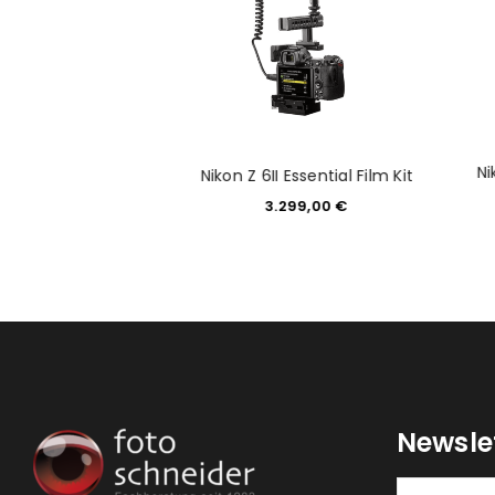
ANMELDEN
PASSWORT VERGESSEN?
II schwarz mit AF E
Ni
Nikon Z 6II Essential Film Kit
 3.5-5.6 OSS
3.299,00
€
749,00
€
Newsle