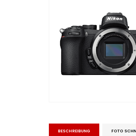
ra
era
amera
BESCHREIBUNG
FOTO SCHN