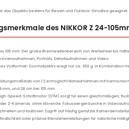
Ein Link zum Erstellen eines n
t das Objektiv bestens für Reisen und Outdoor-Einsätze geeignet.
Mail-Adresse gesendet.
NEWSLETTER ABONNIEREN
ngsmerkmale des NIKKOR Z 24-105mm
tzt durch
WP Captcha
Please select all the ways you 
Angemeldet bleiben
Ich stimme zu
is 105 mm: Der große Brennweitenbereich von Weitwinkel bis mittle
zu Innenaufnahmen, Porträts, Detailaufnahmen und Video.
Ja, ich möchte ein Kunden
eses Vollformat-Zoomobjektiv wiegt nur ca. 350 g. In Kombination m
Datenschutzerklärung
.
*
ildungsmaßstab von 1:2 ermöglicht Nahaufnahmen mit harmonis
24 mm, und 28 cm bei 105 mm.
REGISTRIEREN
igh-Speed-Schrittmotor (STM) sorgt für einen gleichmäßigen, flüster
der Z-Kameras, ohne störende Fokussiergeräusche in Videoauf
en schnellen und lautlosen Zugriff auf häufig genutzte Kameraeinst
ndlichkeit oder präzise Blendeneinstellungen für natürliche Hell