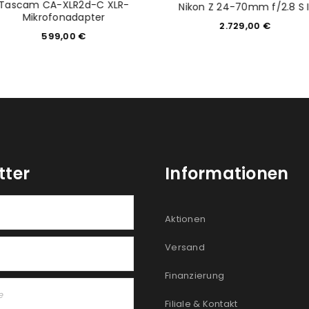
Tascam CA-XLR2d-C XLR-
Nikon Z 24-70mm f/2.8 S I
Mikrofonadapter
2.729,00
€
599,00
€
tter
Informationen
Aktionen
Versand
Finanzierung
Filiale & Kontakt