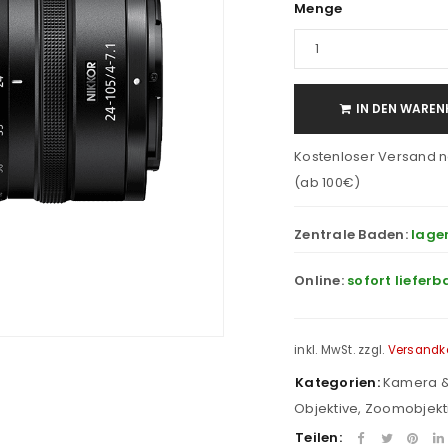
Menge
IN DEN WAREN
Kostenloser Versand n
(ab 100€)
Zentrale Baden:
lage
Online:
sofort lieferb
inkl. MwSt.
zzgl.
Versandk
Kategorien:
Kamera &
Objektive
,
Zoomobjekt
Teilen: