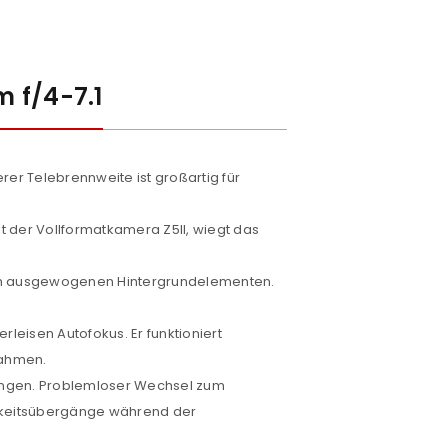
euen Passworts wird an deine E-
 f/4-7.1
would like to hear from us
rer Telebrennweite ist großartig für
konto eröffnen und akzeptiere die
it der Vollformatkamera Z5II, wiegt das
ch ausgewogenen Hintergrundelementen.
leisen Autofokus. Er funktioniert
nahmen.
ellungen. Problemloser Wechsel zum
igkeitsübergänge während der