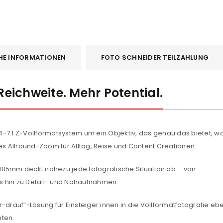
HE INFORMATIONEN
FOTO SCHNEIDER TEILZAHLUNG
 Reichweite. Mehr Potential.
-7.1 Z-Vollformatsystem um ein Objektiv, das genau das bietet, w
tives Allround-Zoom für Alltag, Reise und Content Creationen.
105mm deckt nahezu jede fotografische Situation ab – von
is hin zu Detail- und Nahaufnahmen.
-drauf”-Lösung für Einsteiger:innen in die Vollformatfotografie ebe
hten.