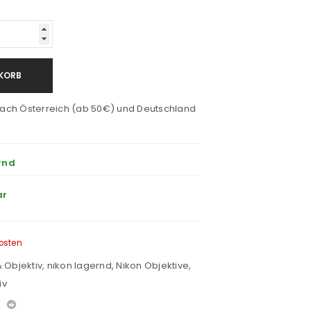
KORB
ach Österreich (ab 50€) und Deutschland
rnd
ar
osten
 Objektiv
,
nikon lagernd
,
Nikon Objektive
,
iv