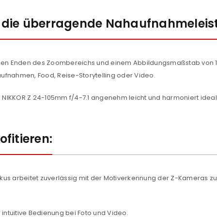
ist die überragende Nahaufnahmeleis
iden Enden des Zoombereichs und einem Abbildungsmaßstab von 1:2
laufnahmen, Food, Reise-Storytelling oder Video.
das NIKKOR Z 24-105mm f/4-7.1 angenehm leicht und harmoniert ide
fitieren:
REGISTRIEREN
okus arbeitet zuverlässig mit der Motiverkennung der Z-Kameras
sse
*
E-Mail-Adresse
*
ür intuitive Bedienung bei Foto und Video.