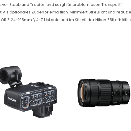
zt vor Staub und Tropfen und sorgt für problemlosen Transport.1
ls optionales Zubehör erhältlich. Minimiert Streulicht und reduzi
 Z 24-105mm f/4-7.1 ist solo und im Kit mit der Nikon Z5II erhältlic