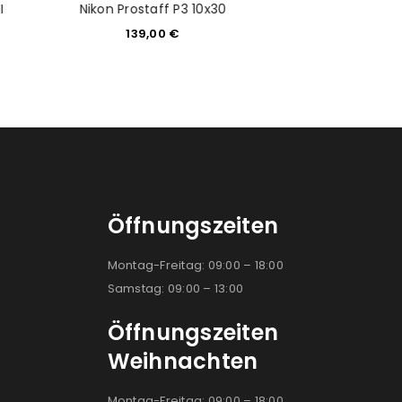
GODOX MF-R76S
I
Nikon Prostaff P3 10x30
RINGBLITZ
139,00
€
259,9
Öffnungszeiten
Montag-Freitag: 09:00 – 18:00
Samstag: 09:00 – 13:00
Öffnungszeiten
Weihnachten
Montag-Freitag: 09:00 – 18:00