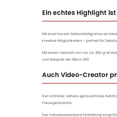
Ein echtes Highlight 
Mit einer kurzen Naheinstellgrenze an be
kreative Möglichkeiten – perfekt für Detai
Mit einem Gewicht von nur ca. 350 g ist 
zum Beispiel der Nikon Z5II.
Auch Video-Creator pro
ANMELDEN
Der schnelle, nahezu geräuschlose Autof
Benutzername oder E-Mail-Adre
Fokusgeräusche.
Der individualisierbare Einstellring sorgt f