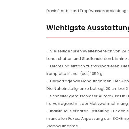
Passwort
*
Dank Staub- und Tropfwasserabdichtung is
Wichtigste Ausstattu
Anmeldeformular geschü
ANMELDEN
– Vielseitiger Brennweitenbereich von 24 b
Landschaften und Stadtansichten bis hin 
PASSWORT VERGESSEN?
– Leicht und einfach zu transportieren: Di
komplette Kit nur (ca.) 1050 g.
– Hervorragende Nahaufnahmen: Der Abb
Die Naheinstellgrenze beträgt 20 cm bei 
– Schneller geräuschloser Autofokus: Ein H
hervorragend mit der Motivwahrnehmung 
– Individualisierbarer Einstellring: Für d
manuellen Fokus, Anpassung der ISO-Empfi
Videoaufnahme.