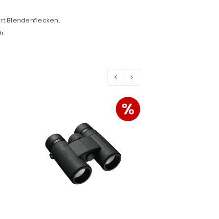
ert Blendenflecken.
h.
%