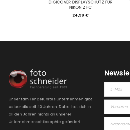
DIGICOVER DISPLAYSCHUTZ FÜR
H-7P Netzteil
NIKON Z FC
9,99
€
24,99
€
Newsle
Unser familiengeführtes Unternehmen gibt
es bereits seit 40 Jahren. Dabei hat sich in
all den Jahren nichts an unserer
Unternehmensphilosophie geändert: