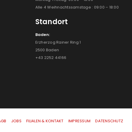
Alle 4 Weihnachtssamstage : 09:00 – 18:00
Standort
Baden:
Erzherzog Rainer Ring 1
2500 Baden
+43 2252 44166
AGB
|
JOBS
|
FILIALEN & KONTAKT
|
IMPRESSUM
|
DATENSCHUTZ