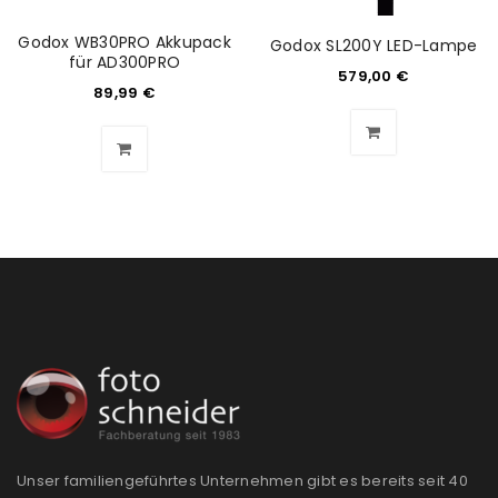
Godox WB30PRO Akkupack
Godox SL200Y LED-Lampe
für AD300PRO
579,00
€
89,99
€
Unser familiengeführtes Unternehmen gibt es bereits seit 40