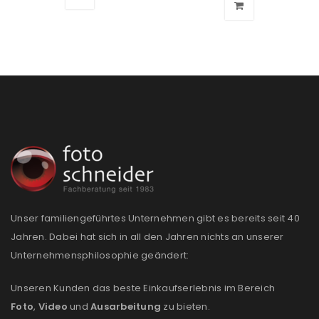
Passwort
*
Anmeldeformular geschützt durch
WP Captcha
Angemeldet bleiben
ANMELDEN
PASSWORT VERGESSEN?
Unser familiengeführtes Unternehmen gibt es bereits seit 40
Jahren. Dabei hat sich in all den Jahren nichts an unserer
REGISTRIEREN
Unternehmensphilosophie geändert:
E-Mail-Adresse
*
Unseren Kunden das beste Einkaufserlebnis im Bereich
Foto
,
Video
und
Ausarbeitung
zu bieten.