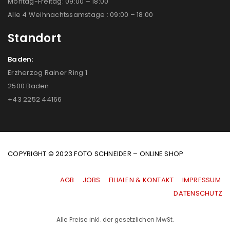
Montag-Freitag: 09:00 – 18:00
Alle 4 Weihnachtssamstage : 09:00 – 18:00
Standort
Baden:
Erzherzog Rainer Ring 1
2500 Baden
+43 2252 44166
COPYRIGHT © 2023 FOTO SCHNEIDER – ONLINE SHOP
AGB
|
JOBS
|
FILIALEN & KONTAKT
|
IMPRESSUM
|
DATENSCHUTZ
Alle Preise inkl. der gesetzlichen MwSt.