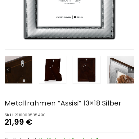
Metallrahmen “Assisi” 13×18 Silber
SKU:
2110000535490
21,99
€