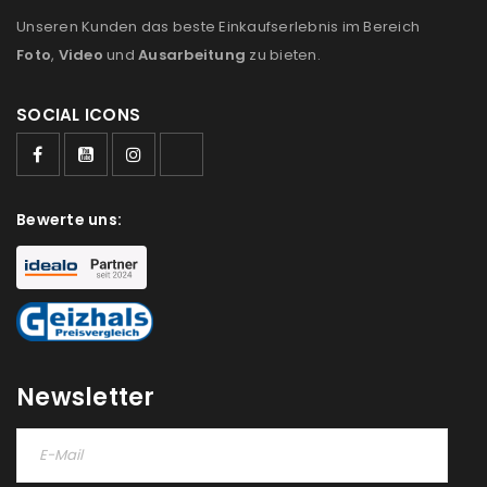
Unseren Kunden das beste Einkaufserlebnis im Bereich
Foto
,
Video
und
Ausarbeitung
zu bieten.
Ein Link zum Erstellen eines neuen Passworts wird an
deine E-Mail-Adresse gesendet.
SOCIAL ICONS
NEWSLETTER ABONNIEREN
Please select all the ways you would like to hear from
Bewerte uns:
us
Ich stimme zu
Ja, ich möchte ein Kundenkonto eröffnen und
akzeptiere die
Datenschutzerklärung
.
*
Newsletter
REGISTRIEREN