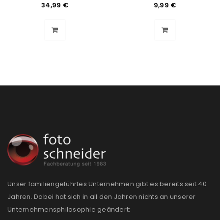
34,99
€
9,99
€
Benutzername oder E-Mail-Adresse
*
Passwort
*
Anmeldeformular geschützt durch
WP Captcha
Angemeldet bleiben
ANMELDEN
PASSWORT VERGESSEN?
REGISTRIEREN
Unser familiengeführtes Unternehmen gibt es bereits seit 40
Jahren. Dabei hat sich in all den Jahren nichts an unserer
E-Mail-Adresse
*
Unternehmensphilosophie geändert: