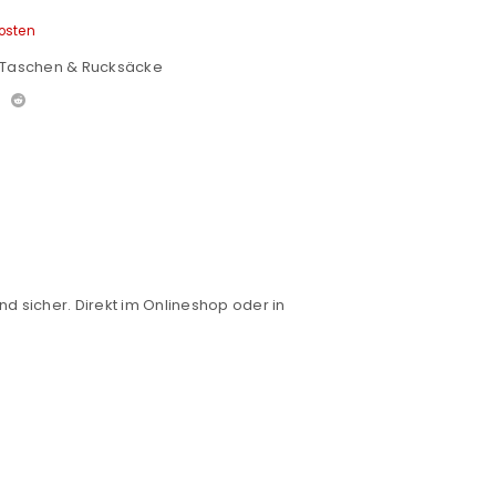
osten
Taschen & Rucksäcke
nd sicher. Direkt im Onlineshop oder in
euen Passworts wird an deine E-