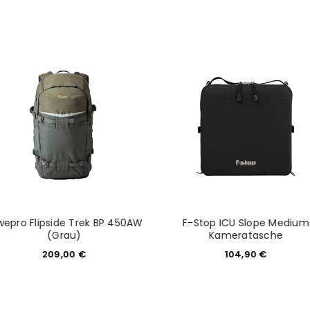
NEWSLETTER ABONNIEREN
tzt durch
WP Captcha
Please select all the ways you 
Angemeldet bleiben
Ich stimme zu
Ja, ich möchte ein Kunden
Datenschutzerklärung
.
*
REGISTRIEREN
wepro Flipside Trek BP 450AW
F-Stop ICU Slope Medium
(Grau)
Kameratasche
209,00
€
104,90
€