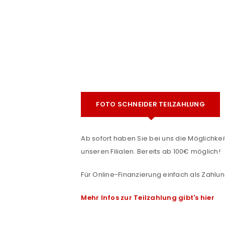
FOTO SCHNEIDER TEILZAHLUNG
e
ANMELDEN
Ab sofort haben Sie bei uns die Möglichkeit
unseren Filialen. Bereits ab 100€ möglich!
Benutzername oder E-Mail-Adre
Für Online-Finanzierung einfach als Zahlun
Mehr Infos zur Teilzahlung gibt's hier
Passwort
*