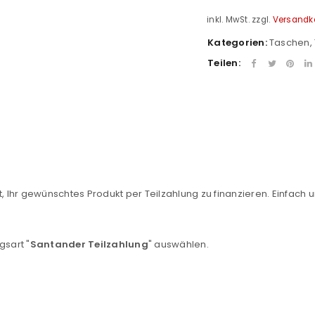
inkl. MwSt.
zzgl.
Versandk
Kategorien:
Taschen
,
Teilen:
REGISTRIEREN
, Ihr gewünschtes Produkt per Teilzahlung zu finanzieren. Einfach u
sse
*
E-Mail-Adresse
*
gsart "
Santander Teilzahlung
" auswählen.
Ein Link zum Erstellen eines n
Mail-Adresse gesendet.