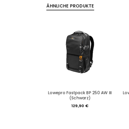
ÄHNLICHE PRODUKTE
Anmeldeformular geschü
ANMELDEN
PASSWORT VERGESSEN?
 Medium Shallow
Lowepro Fastpack BP 250 AW III
Lo
ratasche
(Schwarz)
9,99
€
129,90
€