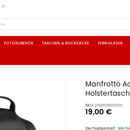
FOTOZUBEHÖR
TASCHEN & RUCKSÄCKE
FERNGLÄSER
Manfrotto 
Holstertasc
SKU:
2110000512033
19,00
€
Verfügbarkeit:
Verfü