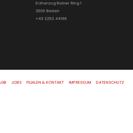
Erzherzog Rainer Ring 1
2500 Baden
+43 2252 44166
AGB
|
JOBS
|
FILIALEN & KONTAKT
|
IMPRESSUM
|
DATENSCHUTZ