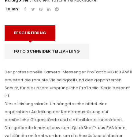
Kategorien:
Taschen
,
Taschen & Rucksäcke
Teilen:
BESCHREIBUNG
FOTO SCHNEIDER TEILZAHLUNG
Der professionelle Kamera-Messenger ProTactic MG 160 AW II
erweitert die robuste Vielseitigkeit und den gepanzerten
Schutz, für die unsere ursprüngliche ProTactic-Serie bekannt
ist.
Diese leistungsstarke Umhängetasche bietet eine
anpassbare Aufteilung der Kameraausrüstung auf
persönliche Gegenstände und ein flexibleres Innenleben.
Das geformte Innenteilersystem QuickShelf™ aus EVA kann
vollständig entfernt werden, um die Ausrüstung einfacher