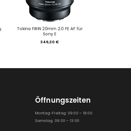
konto eröffnen und akzeptiere die
Tokina FiRIN 20mm 2.0 FE AF für
NiSi Zirkular ND8 
R
Sony E
ND-Filter für 
349,30
€
34,5
Öffnungszeiten
Montag-Freitag: 09:00 – 18:00
Samstag: 09:00 – 13:00