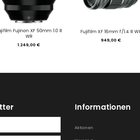
Ja, ich möchte ein Kunden
Datenschutzerklärung
.
*
ujifilm Fujinon XF 50mm 1.0 R
Fujifilm XF 16mm f/1.4 R W
WR
949,00
€
REGISTRIEREN
1.249,00
€
tter
Informationen
Aktionen