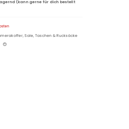
lagernd (kann gerne für dich bestellt
osten
amerakoffer
,
Sale
,
Taschen & Rucksäcke