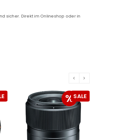
nd sicher. Direkt im Onlineshop oder in
euen Passworts wird an deine E-
%
LE
SALE
would like to hear from us