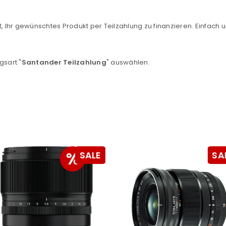
, Ihr gewünschtes Produkt per Teilzahlung zu finanzieren. Einfach u
gsart "
Santander Teilzahlung
" auswählen.
REGISTRIEREN
sse
*
E-Mail-Adresse
*
Ein Link zum Erstellen eines n
%
SALE
SA
Mail-Adresse gesendet.
NEWSLETTER ABONNIEREN
tzt durch
WP Captcha
Please select all the ways you 
Angemeldet bleiben
Ich stimme zu