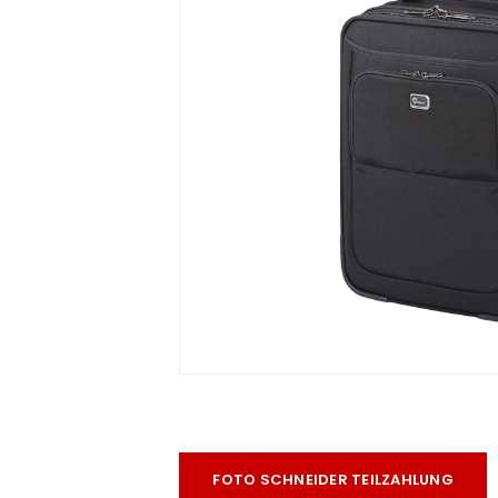
ra
era
amera
FOTO SCHNEIDER TEILZAHLUNG