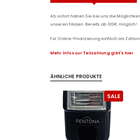
Ab sofort haben Sie bei uns die Möglichkeit
unseren Filialen. Bereits ab 100€ möglich!
Für Online-Finanzierung einfach als Zahlun
ANMELDEN
Mehr Infos zur Teilzahlung gibt's hier
Benutzername oder E-Mail-Adre
e
ÄHNLICHE PRODUKTE
Passwort
*
SALE
SALE
Anmeldeformular geschü
ANMELDEN