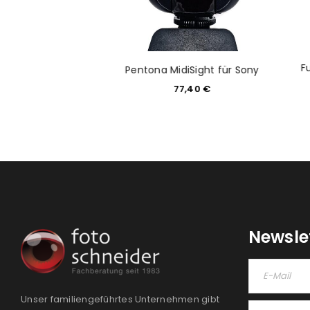
PASSWORT VERGESSEN?
ät: Dörr Danubia
F
Pentona MidiSight für Sony
na LX 7x50
77,40
€
9,00
€
Newsle
Unser familiengeführtes Unternehmen gibt