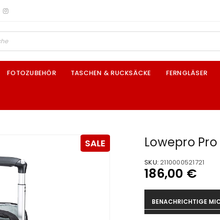
FOTOZUBEHÖR
TASCHEN & RUCKSÄCKE
FERNGLÄSER
Lowepro Pro 
SALE
SKU:
2110000521721
186,00
€
BENACHRICHTIGE MIC