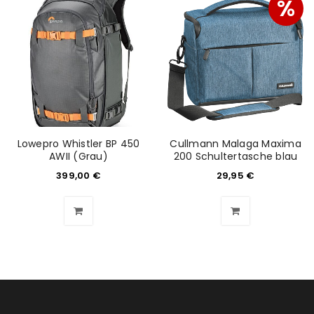
%
ANMELDEN
Benutzername oder E-Mail-Adresse
*
Lowepro Whistler BP 450
Cullmann Malaga Maxima
Passwort
*
AWII (Grau)
200 Schultertasche blau
399,00
€
29,95
€
Anmeldeformular geschützt durch
WP Captcha
Angemeldet bleiben
ANMELDEN
PASSWORT VERGESSEN?