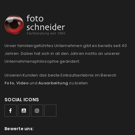
REGISTRIEREN
E-Mail-Adresse
*
Unser familiengeführtes Unternehmen gibt es bereits seit 40
Ein Link zum Erstellen eines neuen Passworts wird an
Jahren. Dabei hat sich in all den Jahren nichts an unserer
deine E-Mail-Adresse gesendet.
Unternehmensphilosophie geändert:
NEWSLETTER ABONNIEREN
Unseren Kunden das beste Einkaufserlebnis im Bereich
Foto
,
Video
und
Ausarbeitung
zu bieten.
Please select all the ways you would like to hear from
us
SOCIAL ICONS
Ich stimme zu
Ja, ich möchte ein Kundenkonto eröffnen und
Bewerte uns:
akzeptiere die
Datenschutzerklärung
.
*