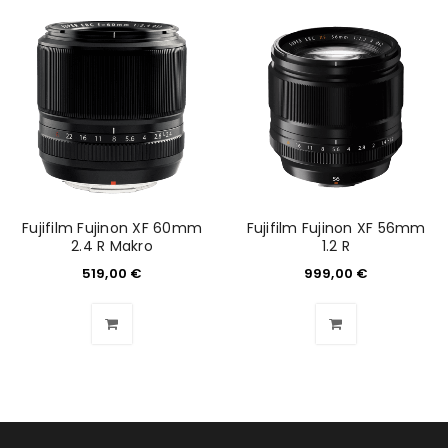
ANMELDEN
Benutzername oder E-Mail-Adresse
*
Passwort
*
Fujifilm Fujinon XF 60mm
Fujifilm Fujinon XF 56mm
2.4 R Makro
1.2 R
519,00
€
999,00
€
Anmeldeformular geschützt durch
WP Captcha
Angemeldet bleiben
ANMELDEN
PASSWORT VERGESSEN?