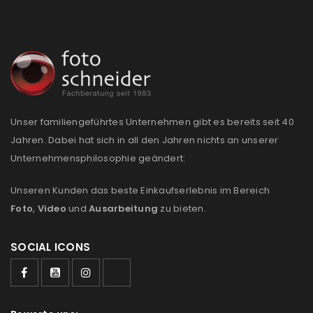
REGISTRIEREN
E-Mail-Adresse
*
Unser familiengeführtes Unternehmen gibt es bereits seit 40
Ein Link zum Erstellen eines neuen Passworts wird an
Jahren. Dabei hat sich in all den Jahren nichts an unserer
deine E-Mail-Adresse gesendet.
Unternehmensphilosophie geändert:
NEWSLETTER ABONNIEREN
Unseren Kunden das beste Einkaufserlebnis im Bereich
Foto
,
Video
und
Ausarbeitung
zu bieten.
Please select all the ways you would like to hear from
us
SOCIAL ICONS
Ich stimme zu
Ja, ich möchte ein Kundenkonto eröffnen und