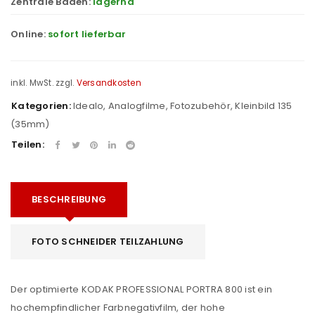
Zentrale Baden:
lagernd
Online:
sofort lieferbar
inkl. MwSt.
zzgl.
Versandkosten
Kategorien:
Idealo
,
Analogfilme
,
Fotozubehör
,
Kleinbild 135
(35mm)
Teilen:
BESCHREIBUNG
FOTO SCHNEIDER TEILZAHLUNG
Der optimierte KODAK PROFESSIONAL PORTRA 800 ist ein
hochempfindlicher Farbnegativfilm, der hohe