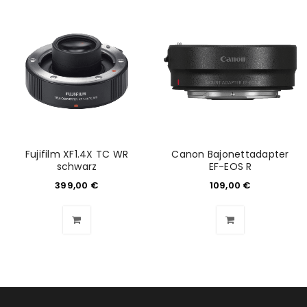
Fujifilm XF1.4X TC WR
Canon Bajonettadapter
schwarz
EF-EOS R
399,00
€
109,00
€