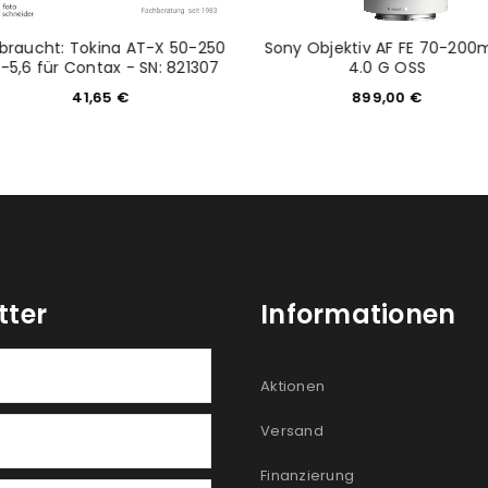
braucht: Tokina AT-X 50-250
Sony Objektiv AF FE 70-20
-5,6 für Contax - SN: 821307
4.0 G OSS
41,65
€
899,00
€
tter
Informationen
Aktionen
Versand
Finanzierung