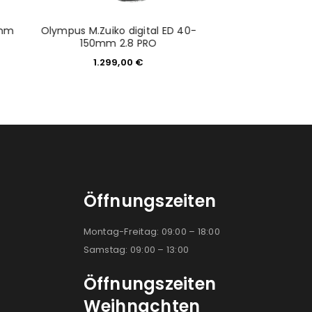
0mm
Olympus M.Zuiko digital ED 40-
Olympus M.Zuiko
150mm 2.8 PRO
Makr
1.299,00
€
549,0
Öffnungszeiten
Montag-Freitag: 09:00 – 18:00
Samstag: 09:00 – 13:00
Öffnungszeiten
Weihnachten