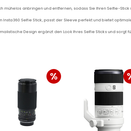
Ja, ich möchte ein Kunden
sich mühelos anbringen und entfernen, sodass Sie Ihren Selfie-Stick
Datenschutzerklärung
.
*
en Insta360 Selfie Stick, passt der Sleeve perfekt und bietet optimal
REGISTRIEREN
malistische Design ergänzt den Look Ihres Selfie Sticks und sorgt 
%