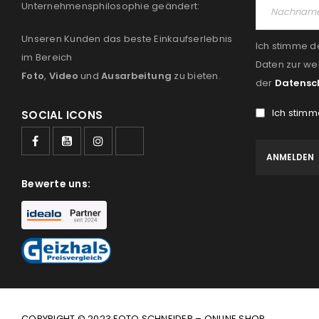
Unternehmensphilosophie geändert:
Unseren Kunden das beste Einkaufserlebnis
Ich stimme d
im Bereich
Daten zur we
Foto
,
Video
und
Ausarbeitung
zu bieten.
der
Datensc
Ich stimm
SOCIAL ICONS
Bewerte uns:
COPYRIGHT © 2023 FOTO SCHNEIDER – ONLINE SHOP