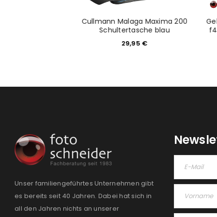
mm 1.8 DG HSM für
Cullmann Malaga Maxima 200
Ge
ony E
Schultertasche blau
f4
4,05
€
29,95
€
Newsle
Unser familiengeführtes Unternehmen gibt
es bereits seit 40 Jahren. Dabei hat sich in
all den Jahren nichts an unserer