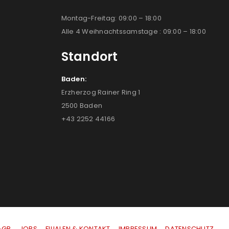
Montag-Freitag: 09:00 – 18:00
Alle 4 Weihnachtssamstage : 09:00 – 18:00
Standort
Baden:
Erzherzog Rainer Ring 1
2500 Baden
+43 2252 44166
AGB
|
JOBS
|
FILIALEN & KONTAKT
|
IMPRESSUM
|
DATENSCHUTZ