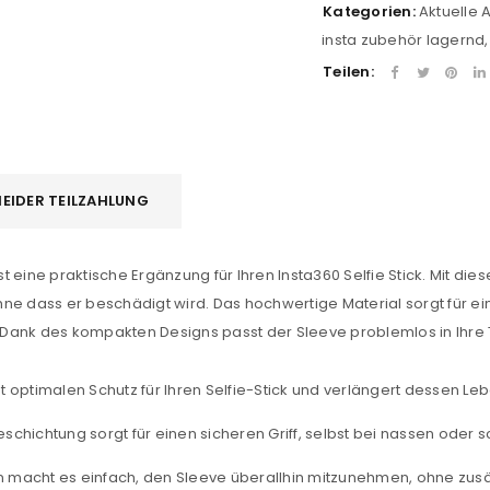
Kategorien:
Aktuelle
insta zubehör lagernd
Teilen:
REGISTRIEREN
sse
*
E-Mail-Adresse
*
EIDER TEILZAHLUNG
ist eine praktische Ergänzung für Ihren Insta360 Selfie Stick. Mit di
Ein Link zum Erstellen eines n
ne dass er beschädigt wird. Das hochwertige Material sorgt für e
Mail-Adresse gesendet.
n. Dank des kompakten Designs passt der Sleeve problemlos in Ihre
NEWSLETTER ABONNIEREN
et optimalen Schutz für Ihren Selfie-Stick und verlängert dessen L
tzt durch
WP Captcha
Please select all the ways you 
eschichtung sorgt für einen sicheren Griff, selbst bei nassen oder
Angemeldet bleiben
Ich stimme zu
gn macht es einfach, den Sleeve überallhin mitzunehmen, ohne zus