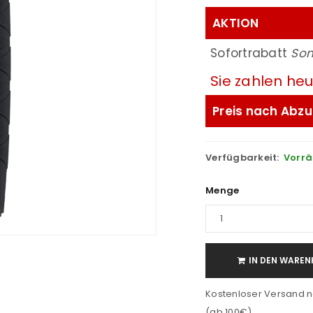
AKTION
Sofortrabatt
So
Sie zahlen he
Preis nach Abzu
Verfügbarkeit:
Vorrä
Menge
IN DEN WAREN
Kostenloser Versand n
(ab 100€)