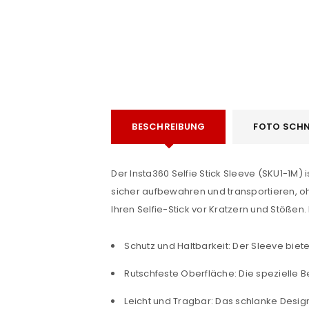
ANMELDEN
Benutzername oder E-Mail-Adre
BESCHREIBUNG
FOTO SCHN
Der Insta360 Selfie Stick Sleeve (SKU1-1M) 
Passwort
*
sicher aufbewahren und transportieren, oh
Ihren Selfie-Stick vor Kratzern und Stöße
Schutz und Haltbarkeit: Der Sleeve biet
Anmeldeformular geschü
Rutschfeste Oberfläche: Die spezielle B
ANMELDEN
Leicht und Tragbar: Das schlanke Desi