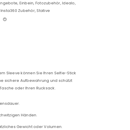
 Angebote
,
Einbein
,
Fotozubehör
,
Idealo
,
,
Insta360 Zubehör
,
Stative
esem Sleeve können Sie Ihren Selfie-Stick
euen Passworts wird an deine E-
ine sichere Aufbewahrung und schützt
 Tasche oder Ihren Rucksack.
ebensdauer.
would like to hear from us
 schwitzigen Händen.
ätzliches Gewicht oder Volumen.