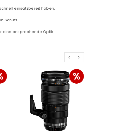
konto eröffnen und akzeptiere die
 schnell einsatzbereit haben.
en Schutz.
für eine ansprechende Optik.
%
%