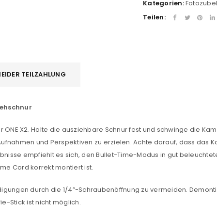
Kategorien:
Fotozube
Teilen:
EIDER TEILZAHLUNG
iehschnur
er ONE X2. Halte die ausziehbare Schnur fest und schwinge die K
REGISTRIEREN
Aufnahmen und Perspektiven zu erzielen. Achte darauf, dass das 
gebnisse empfiehlt es sich, den Bullet-Time-Modus in gut beleuch
sse
*
E-Mail-Adresse
*
me Cord korrekt montiert ist.
gungen durch die 1/4″-Schraubenöffnung zu vermeiden. Demonti
Ein Link zum Erstellen eines n
-Stick ist nicht möglich.
Mail-Adresse gesendet.