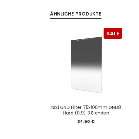
ÄHNLICHE PRODUKTE
Anmeldeformular geschü
%
ANMELDEN
SALE
SALE
PASSWORT VERGESSEN?
20mm 2.0 FE AF für
NiSi GND Filter 75x100mm GND8
ony E
Hard (0.9) 3 Blenden
49,30
€
34,50
€