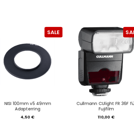
NEWSLETTER ABONNIEREN
tzt durch
WP Captcha
Please select all the ways you 
Angemeldet bleiben
SALE
SA
Ich stimme zu
Ja, ich möchte ein Kunden
Datenschutzerklärung
.
*
REGISTRIEREN
NISI 100mm v5 49mm
Cullmann CUlight FR 36F fü
Adapterring
Fujifilm
4,50
€
110,00
€