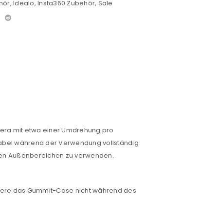
hör
,
Idealo
,
Insta360 Zubehör
,
Sale
amera mit etwa einer Umdrehung pro
Kabel während der Verwendung vollständig
teten Außenbereichen zu verwenden.
ere das Gummit-Case nicht während des
euen Passworts wird an deine E-