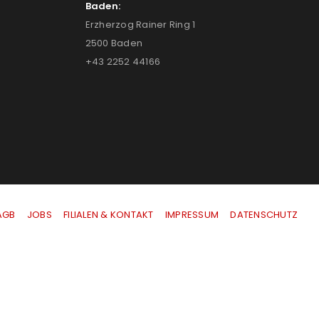
Baden:
Erzherzog Rainer Ring 1
2500 Baden
+43 2252 44166
AGB
|
JOBS
|
FILIALEN & KONTAKT
|
IMPRESSUM
|
DATENSCHUTZ