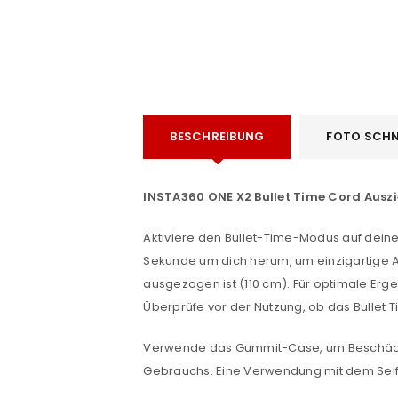
BESCHREIBUNG
FOTO SCHN
INSTA360 ONE X2 Bullet Time Cord Ausz
e
Aktiviere den Bullet-Time-Modus auf dein
ANMELDEN
Sekunde um dich herum, um einzigartige 
ausgezogen ist (110 cm). Für optimale Er
Benutzername oder E-Mail-Adre
Überprüfe vor der Nutzung, ob das Bullet Ti
Verwende das Gummit-Case, um Beschädi
Passwort
*
Gebrauchs. Eine Verwendung mit dem Selfie