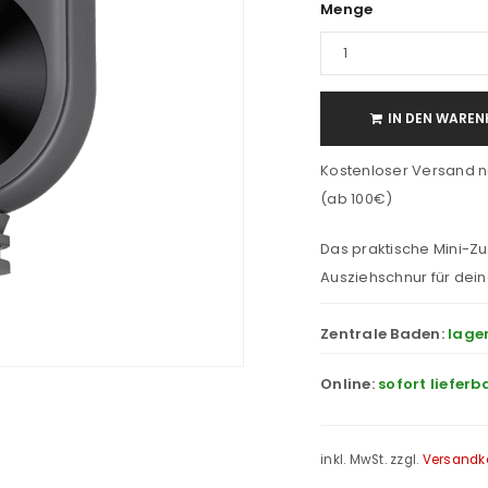
Menge
IN DEN WAREN
Kostenloser Versand n
(ab 100€)
Das praktische Mini-Z
Ausziehschnur für dein
Zentrale Baden:
lage
Online:
sofort lieferb
inkl. MwSt.
zzgl.
Versandk