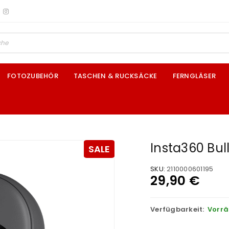
FOTOZUBEHÖR
TASCHEN & RUCKSÄCKE
FERNGLÄSER
Insta360 Bul
SALE
SKU:
2110000601195
29,90
€
Verfügbarkeit:
Vorrä