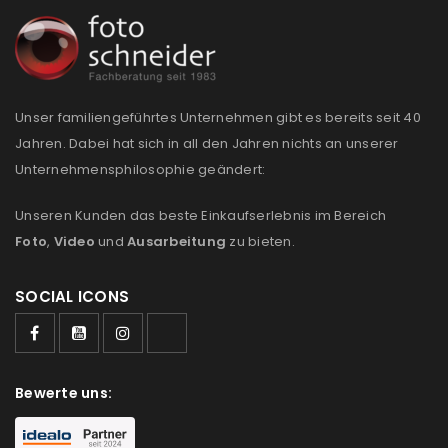
REGISTRIEREN
E-Mail-Adresse
*
Unser familiengeführtes Unternehmen gibt es bereits seit 40
Jahren. Dabei hat sich in all den Jahren nichts an unserer
Ein Link zum Erstellen eines neuen Passworts wird an
Unternehmensphilosophie geändert:
deine E-Mail-Adresse gesendet.
Unseren Kunden das beste Einkaufserlebnis im Bereich
NEWSLETTER ABONNIEREN
Foto
,
Video
und
Ausarbeitung
zu bieten.
Please select all the ways you would like to hear from
SOCIAL ICONS
us
Ich stimme zu
Bewerte uns:
Ja, ich möchte ein Kundenkonto eröffnen und
akzeptiere die
Datenschutzerklärung
.
*