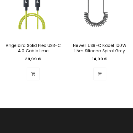
ANMELDEN
Benutzername oder E-Mail-Adresse
*
Angelbird Solid Flex USB-C
Newell USB-C Kabel 100W
4.0 Cable lime
1,5m Silicone Spiral Grey
Passwort
*
39,99
€
14,99
€
Anmeldeformular geschützt durch
WP Captcha
Angemeldet bleiben
ANMELDEN
PASSWORT VERGESSEN?