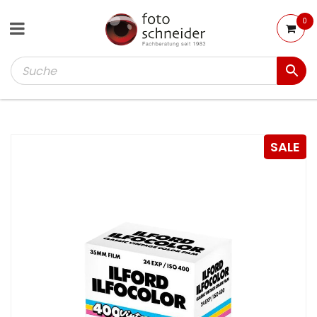
0
SALE