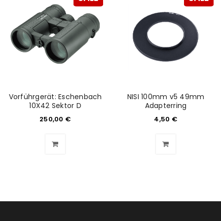
Vorführgerät: Eschenbach
NISI 100mm v5 49mm
10X42 Sektor D
Adapterring
250,00
€
4,50
€