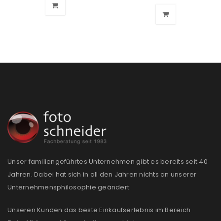
Passwort
*
Anmeldeformular geschützt durch
WP Captcha
Angemeldet bleiben
ANMELDEN
PASSWORT VERGESSEN?
Unser familiengeführtes Unternehmen gibt es bereits seit 40
REGISTRIEREN
Jahren. Dabei hat sich in all den Jahren nichts an unserer
Unternehmensphilosophie geändert:
E-Mail-Adresse
*
Unseren Kunden das beste Einkaufserlebnis im Bereich