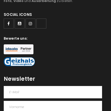
Foto
,
Video
und
Ausarbeitung
zu bieten.
Ein Link zum Erstellen eines neuen Passworts wird an
SOCIAL ICONS
deine E-Mail-Adresse gesendet.
NEWSLETTER ABONNIEREN
Bewerte uns:
Please select all the ways you would like to hear from
us
Ich stimme zu
Ja, ich möchte ein Kundenkonto eröffnen und
akzeptiere die
Datenschutzerklärung
.
*
Newsletter
REGISTRIEREN