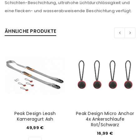
Schichten-Beschichtung, ultrahohe Lichtdurchlässigkeit und
eine flecken- und wasserabweisende Beschichtung verfügt.
ÄHNLICHE PRODUKTE
Peak Design Leash
Peak Design Micro Anchor
Kameragurt Ash
4x Ankerschlaufe
ANMELDEN
Rot/Schwarz
49,99
€
16,99
€
Benutzername oder E-Mail-Adresse
*