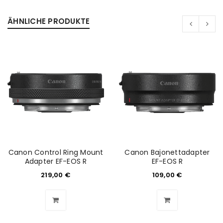
ÄHNLICHE PRODUKTE
Canon Control Ring Mount
Canon Bajonettadapter
Adapter EF-EOS R
EF-EOS R
219,00
€
109,00
€
ANMELDEN
Benutzername oder E-Mail-Adresse
*