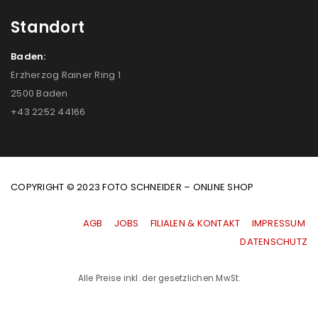
Standort
Baden:
Erzherzog Rainer Ring 1
2500 Baden
+43 2252 44166
COPYRIGHT © 2023 FOTO SCHNEIDER – ONLINE SHOP
AGB
|
JOBS
|
FILIALEN & KONTAKT
|
IMPRESSUM
|
DATENSCHUTZ
Alle Preise inkl. der gesetzlichen MwSt.