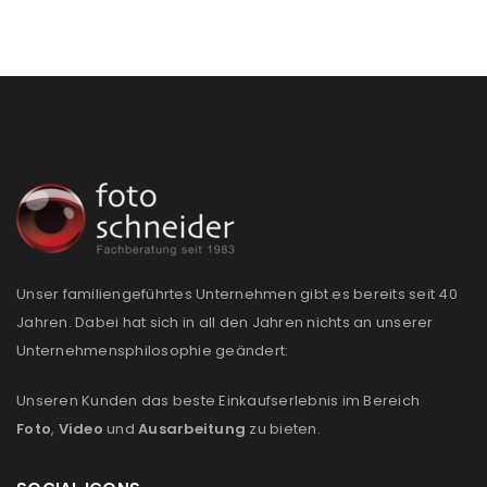
Passwort
*
Anmeldeformular geschützt durch
WP Captcha
Angemeldet bleiben
ANMELDEN
PASSWORT VERGESSEN?
Unser familiengeführtes Unternehmen gibt es bereits seit 40
Jahren. Dabei hat sich in all den Jahren nichts an unserer
REGISTRIEREN
Unternehmensphilosophie geändert:
Unseren Kunden das beste Einkaufserlebnis im Bereich
E-Mail-Adresse
*
Foto
,
Video
und
Ausarbeitung
zu bieten.