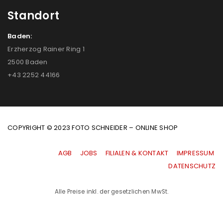
Standort
Baden:
Erzherzog Rainer Ring 1
2500 Baden
+43 2252 44166
COPYRIGHT © 2023 FOTO SCHNEIDER – ONLINE SHOP
AGB
|
JOBS
|
FILIALEN & KONTAKT
|
IMPRESSUM
|
DATENSCHUTZ
Alle Preise inkl. der gesetzlichen MwSt.