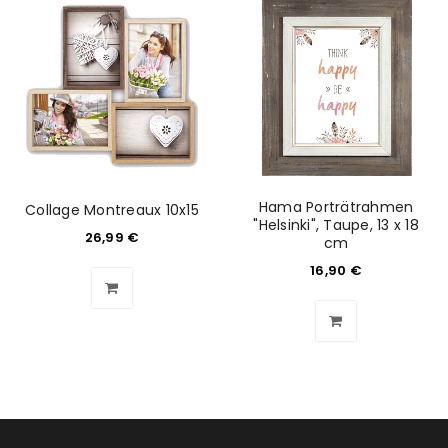
Hama Porträtrahmen
Collage Montreaux 10x15
"Helsinki", Taupe, 13 x 18
26,99
€
cm
16,90
€
ANMELDEN
Benutzername oder E-Mail-Adresse
*
Passwort
*