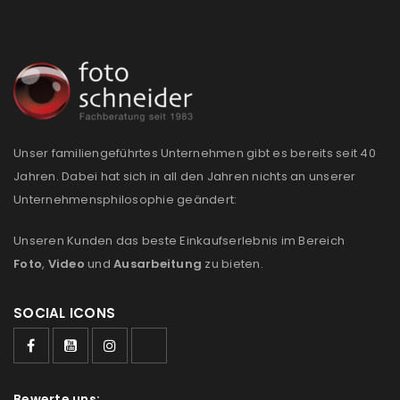
Anmeldeformular geschützt durch
WP Captcha
Angemeldet bleiben
ANMELDEN
Unser familiengeführtes Unternehmen gibt es bereits seit 40
PASSWORT VERGESSEN?
Jahren. Dabei hat sich in all den Jahren nichts an unserer
Unternehmensphilosophie geändert:
REGISTRIEREN
Unseren Kunden das beste Einkaufserlebnis im Bereich
Foto
,
Video
und
Ausarbeitung
zu bieten.
E-Mail-Adresse
*
SOCIAL ICONS
Ein Link zum Erstellen eines neuen Passworts wird an
deine E-Mail-Adresse gesendet.
Bewerte uns: