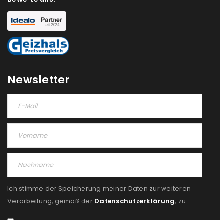
NEWSLETTER ABONNIEREN
Please select all the ways you would like to hear from
us
Ich stimme zu
Newsletter
Ja, ich möchte ein Kundenkonto eröffnen und
akzeptiere die
Datenschutzerklärung
.
*
REGISTRIEREN
Ich stimme der Speicherung meiner Daten zur weiteren
Verarbeitung, gemäß der
Datenschutzerklärung
, zu: