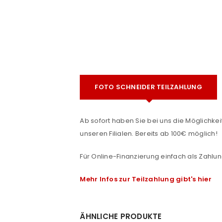
FOTO SCHNEIDER TEILZAHLUNG
e
Ab sofort haben Sie bei uns die Möglichkeit
ANMELDEN
unseren Filialen. Bereits ab 100€ möglich!
Benutzername oder E-Mail-Adre
Für Online-Finanzierung einfach als Zahlun
Mehr Infos zur Teilzahlung gibt's hier
Passwort
*
ÄHNLICHE PRODUKTE