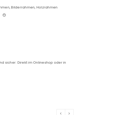
ahmen
,
Bilderrahmen
,
Holzrahmen
nd sicher. Direkt im Onlineshop oder in
euen Passworts wird an deine E-