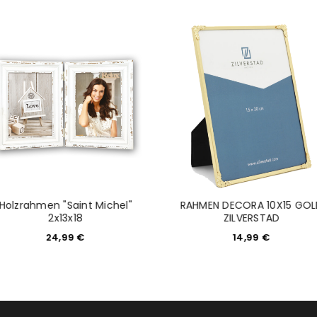
NEWSLETTER ABONNIEREN
tzt durch
WP Captcha
Please select all the ways you 
Angemeldet bleiben
Ich stimme zu
Ja, ich möchte ein Kunden
Datenschutzerklärung
.
*
REGISTRIEREN
Holzrahmen "Saint Michel"
RAHMEN DECORA 10X15 GOL
2x13x18
ZILVERSTAD
24,99
€
14,99
€