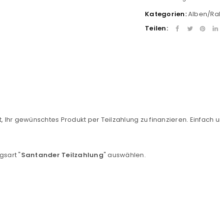
Kategorien:
Alben/R
Teilen:
, Ihr gewünschtes Produkt per Teilzahlung zu finanzieren. Einfach u
REGISTRIEREN
sse
*
E-Mail-Adresse
*
gsart "
Santander Teilzahlung
" auswählen.
Ein Link zum Erstellen eines n
Mail-Adresse gesendet.