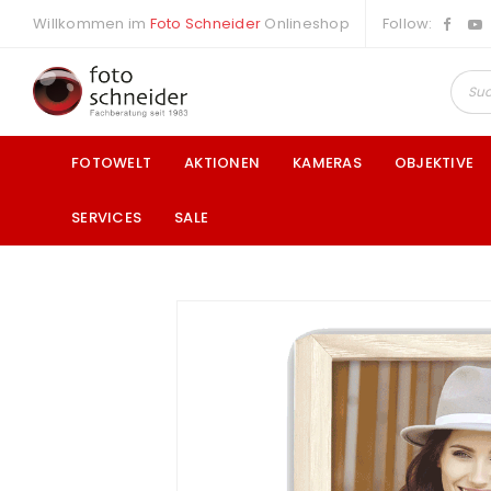
Willkommen im
Foto Schneider
Onlineshop
Follow:
FOTOWELT
AKTIONEN
KAMERAS
OBJEKTIVE
SERVICES
SALE
a