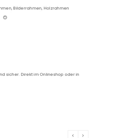
ahmen
,
Bilderrahmen
,
Holzrahmen
nd sicher. Direkt im Onlineshop oder in
euen Passworts wird an deine E-