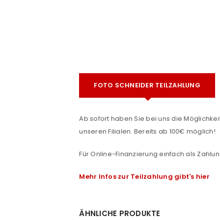
FOTO SCHNEIDER TEILZAHLUNG
e
Ab sofort haben Sie bei uns die Möglichkeit
ANMELDEN
unseren Filialen. Bereits ab 100€ möglich!
Benutzername oder E-Mail-Adre
Für Online-Finanzierung einfach als Zahlun
Mehr Infos zur Teilzahlung gibt's hier
Passwort
*
ÄHNLICHE PRODUKTE