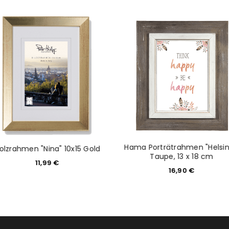
NEWSLETTER ABONNIEREN
tzt durch
WP Captcha
Please select all the ways you 
Angemeldet bleiben
Ich stimme zu
Ja, ich möchte ein Kunden
Datenschutzerklärung
.
*
REGISTRIEREN
Hama Porträtrahmen "Helsink
olzrahmen "Nina" 10x15 Gold
Taupe, 13 x 18 cm
11,99
€
16,90
€