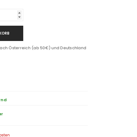
KORB
ach Österreich (ab 50€) und Deutschland
rnd
ar
osten