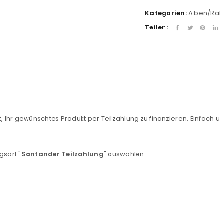
Kategorien:
Alben/R
Teilen:
, Ihr gewünschtes Produkt per Teilzahlung zu finanzieren. Einfach u
REGISTRIEREN
sse
*
E-Mail-Adresse
*
gsart "
Santander Teilzahlung
" auswählen.
Ein Link zum Erstellen eines n
Mail-Adresse gesendet.