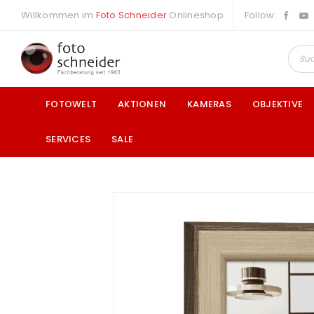
Willkommen im
Foto Schneider
Onlineshop
Follow:
FOTOWELT
AKTIONEN
KAMERAS
OBJEKTIVE
SERVICES
SALE
a