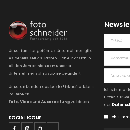
Newsle
Unser familiengeführtes Unternehmen gibt
es bereits seit 40 Jahren. Dabei hat sich in
all den Jahren nichts an unserer
Unternehmensphilosophie geändert:
Unseren Kunden das beste Einkaufserlebnis
Ich stimme d
im Bereich
Daten zur we
Foto
,
Video
und
Ausarbeitung
zu bieten.
der
Datensc
Ich stimm
SOCIAL ICONS