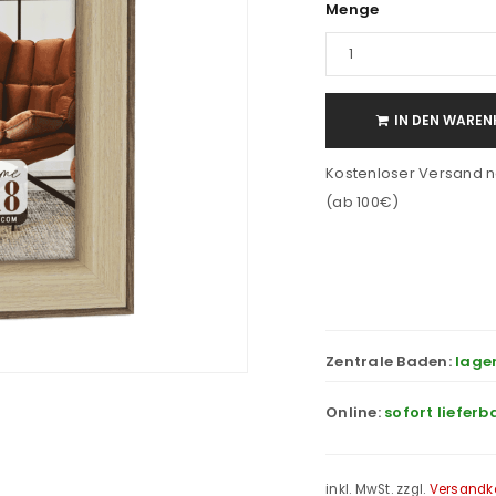
Menge
IN DEN WAREN
Kostenloser Versand n
(ab 100€)
Zentrale Baden:
lage
Online:
sofort lieferb
inkl. MwSt.
zzgl.
Versandk