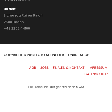
Baden:
Erzherzog Rainer Ring 1
2500 Baden
+43 2252 44166
COPYRIGHT © 2023 FOTO SCHNEIDER – ONLINE SHOP
AGB
|
JOBS
|
FILIALEN & KONTAKT
|
IMPRESSUM
|
DATENSCHUTZ
Alle Preise inkl. der gesetzlichen MwSt.