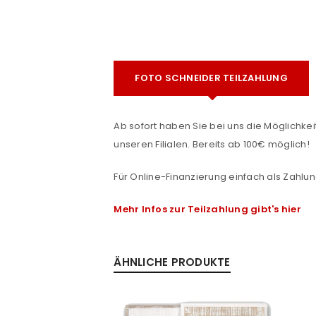
FOTO SCHNEIDER TEILZAHLUNG
Ab sofort haben Sie bei uns die Möglichkeit
unseren Filialen. Bereits ab 100€ möglich!
ANMELDEN
e
Für Online-Finanzierung einfach als Zahlun
Benutzername oder E-Mail-Adre
Mehr Infos zur Teilzahlung gibt's hier
Passwort
*
ÄHNLICHE PRODUKTE