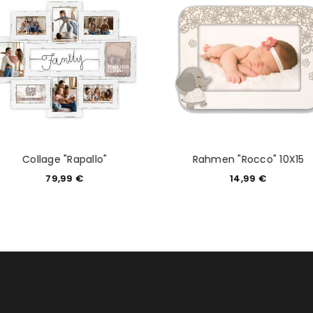
tzt durch
WP Captcha
Please select all the ways you 
Angemeldet bleiben
Ich stimme zu
Ja, ich möchte ein Kunden
Datenschutzerklärung
.
*
REGISTRIEREN
Collage "Rapallo"
Rahmen "Rocco" 10X15
79,99
€
14,99
€