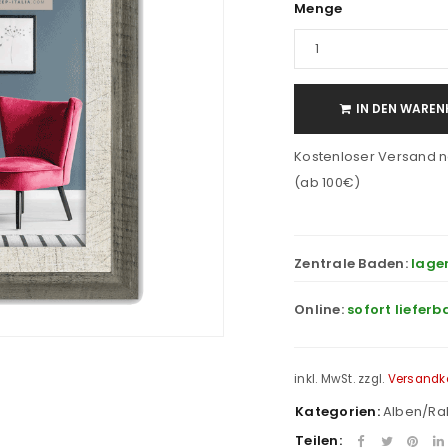
Menge
IN DEN WAREN
Kostenloser Versand n
(ab 100€)
Zentrale Baden:
lage
Online:
sofort lieferb
inkl. MwSt.
zzgl.
Versandk
Kategorien:
Alben/R
Teilen: