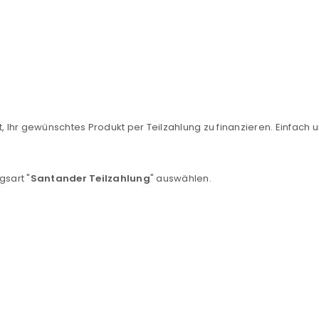
, Ihr gewünschtes Produkt per Teilzahlung zu finanzieren. Einfach u
REGISTRIEREN
gsart "
Santander Teilzahlung
" auswählen.
sse
*
E-Mail-Adresse
*
Ein Link zum Erstellen eines n
Mail-Adresse gesendet.
NEWSLETTER ABONNIEREN