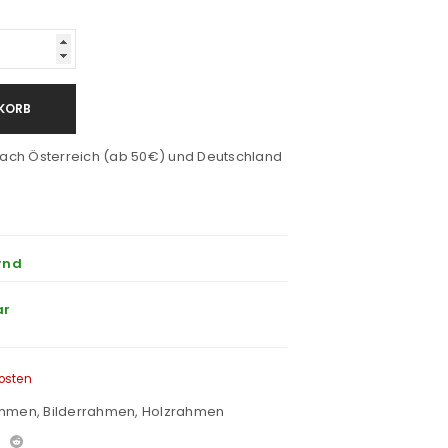
KORB
ach Österreich (ab 50€) und Deutschland
rnd
ar
osten
ahmen
,
Bilderrahmen
,
Holzrahmen