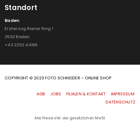
Standort
Baden:
Erzherzog Rainer Ring 1
2500 Baden
+43 2252 44166
COPYRIGHT © 2023 FOTO SCHNEIDER – ONLINE SHOP
AGB
|
JOBS
|
FILIALEN & KONTAKT
|
IMPRESSUM
|
DATENSCHUTZ
Alle Preise inkl. der gesetzlichen MwSt.