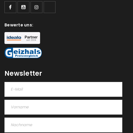
Ein Link zum Erstellen eines neuen Passworts wird an
deine E-Mail-Adresse gesendet.
NEWSLETTER ABONNIEREN
Bewerte uns:
Please select all the ways you would like to hear from
us
Ich stimme zu
Ja, ich möchte ein Kundenkonto eröffnen und
Newsletter
akzeptiere die
Datenschutzerklärung
.
*
REGISTRIEREN