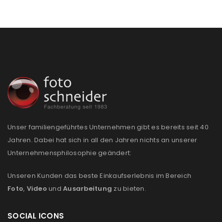
Passwort
*
Anmeldeformular geschützt durch
WP Captcha
Angemeldet bleiben
ANMELDEN
PASSWORT VERGESSEN?
Unser familiengeführtes Unternehmen gibt es bereits seit 40
Jahren. Dabei hat sich in all den Jahren nichts an unserer
Unternehmensphilosophie geändert:
REGISTRIEREN
Unseren Kunden das beste Einkaufserlebnis im Bereich
E-Mail-Adresse
*
Foto
,
Video
und
Ausarbeitung
zu bieten.
SOCIAL ICONS