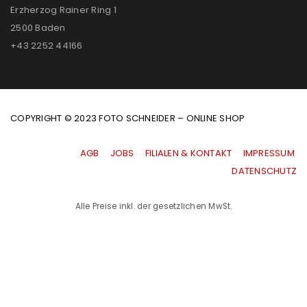
Erzherzog Rainer Ring 1
2500 Baden
+43 2252 44166
COPYRIGHT © 2023 FOTO SCHNEIDER – ONLINE SHOP
AGB
|
JOBS
|
FILIALEN & KONTAKT
|
IMPRESSUM
|
DATENSCHUTZ
Alle Preise inkl. der gesetzlichen MwSt.