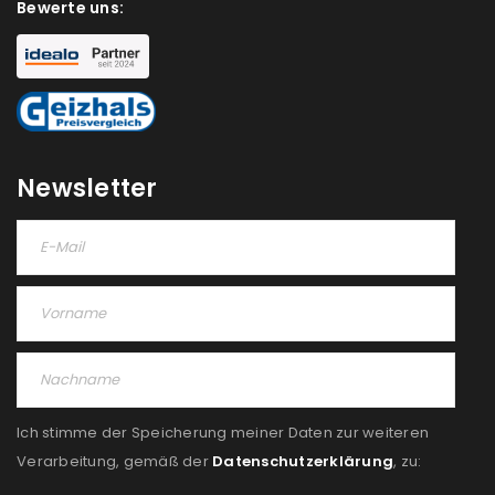
Bewerte uns:
NEWSLETTER ABONNIEREN
Please select all the ways you would like to hear from
us
Ich stimme zu
Newsletter
Ja, ich möchte ein Kundenkonto eröffnen und
akzeptiere die
Datenschutzerklärung
.
*
REGISTRIEREN
Ich stimme der Speicherung meiner Daten zur weiteren
Verarbeitung, gemäß der
Datenschutzerklärung
, zu: