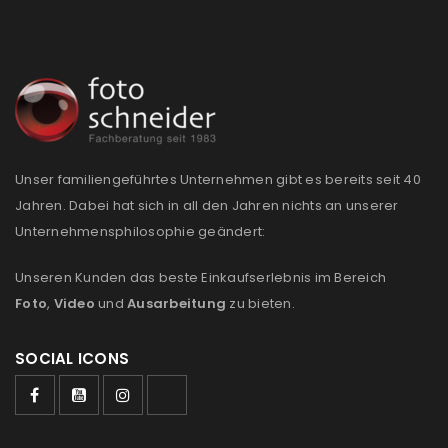
Anmeldeformular geschützt durch
WP Captcha
Angemeldet bleiben
ANMELDEN
Unser familiengeführtes Unternehmen gibt es bereits seit 40
PASSWORT VERGESSEN?
Jahren. Dabei hat sich in all den Jahren nichts an unserer
Unternehmensphilosophie geändert:
REGISTRIEREN
Unseren Kunden das beste Einkaufserlebnis im Bereich
Foto
,
Video
und
Ausarbeitung
zu bieten.
E-Mail-Adresse
*
SOCIAL ICONS
Ein Link zum Erstellen eines neuen Passworts wird an
deine E-Mail-Adresse gesendet.