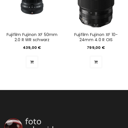
ANMELDEN
Benutzername oder E-Mail-Adresse
*
Fujifilm Fujinon XF 50mm
Fujifilm Fujinon XF 10-
2.0 R WR schwarz
24mm 4.0 R OIS
Passwort
*
439,00
€
799,00
€
Anmeldeformular geschützt durch
WP Captcha
Angemeldet bleiben
ANMELDEN
PASSWORT VERGESSEN?
REGISTRIEREN