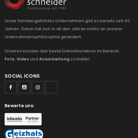
E-Mail-Adresse
*
Unser familiengeführtes Unternehmen gibt es bereits seit 40
Jahren. Dabei hat sich in all den Jahren nichts an unserer
Unternehmensphilosophie geändert:
Ein Link zum Erstellen eines neuen Passworts wird an
deine E-Mail-Adresse gesendet.
Unseren Kunden das beste Einkaufserlebnis im Bereich
Foto
,
Video
und
Ausarbeitung
zu bieten.
NEWSLETTER ABONNIEREN
SOCIAL ICONS
Please select all the ways you would like to hear from
us
Ich stimme zu
Bewerte uns:
Ja, ich möchte ein Kundenkonto eröffnen und
akzeptiere die
Datenschutzerklärung
.
*