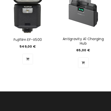
Anmeldeformular geschützt durch
WP Captcha
Angemeldet bleiben
ANMELDEN
Antigravity A1 Charging
Fujifilm EF-X500
PASSWORT VERGESSEN?
Hub
549,00
€
65,00
€
REGISTRIEREN
E-Mail-Adresse
*
Ein Link zum Erstellen eines neuen Passworts wird an
deine E-Mail-Adresse gesendet.