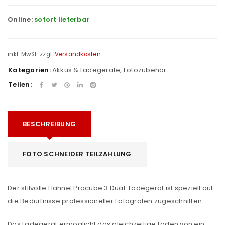
Online:
sofort lieferbar
inkl. MwSt.
zzgl.
Versandkosten
Kategorien:
Akkus & Ladegeräte
,
Fotozubehör
Teilen:
BESCHREIBUNG
FOTO SCHNEIDER TEILZAHLUNG
Der stilvolle Hähnel Procube 3 Dual-Ladegerät ist speziell auf
die Bedürfnisse professioneller Fotografen zugeschnitten.
Das Ladegerät ermöglicht das gleichzeitige Laden von ein