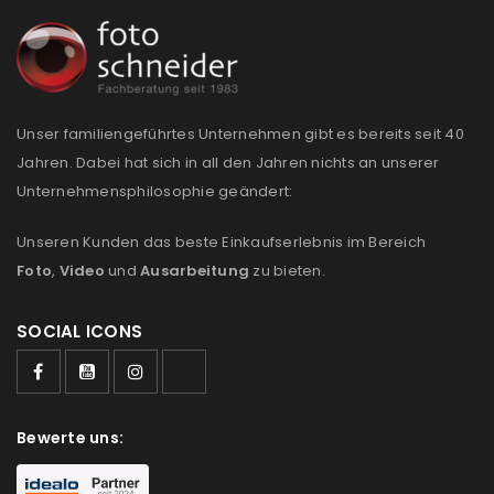
NEWSLETTER ABONNIEREN
Please select all the ways you would like to hear from
us
Unser familiengeführtes Unternehmen gibt es bereits seit 40
Ich stimme zu
Jahren. Dabei hat sich in all den Jahren nichts an unserer
Ja, ich möchte ein Kundenkonto eröffnen und
Unternehmensphilosophie geändert:
akzeptiere die
Datenschutzerklärung
.
*
Unseren Kunden das beste Einkaufserlebnis im Bereich
Foto
,
Video
und
Ausarbeitung
zu bieten.
REGISTRIEREN
SOCIAL ICONS
Bewerte uns: