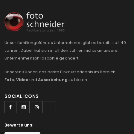
REGISTRIEREN
E-Mail-Adresse
*
Unser familiengeführtes Unternehmen gibt es bereits seit 40
Jahren. Dabei hat sich in all den Jahren nichts an unserer
Ein Link zum Erstellen eines neuen Passworts wird an
Unternehmensphilosophie geändert:
deine E-Mail-Adresse gesendet.
Unseren Kunden das beste Einkaufserlebnis im Bereich
NEWSLETTER ABONNIEREN
Foto
,
Video
und
Ausarbeitung
zu bieten.
Please select all the ways you would like to hear from
us
SOCIAL ICONS
Ich stimme zu
Ja, ich möchte ein Kundenkonto eröffnen und
Bewerte uns:
akzeptiere die
Datenschutzerklärung
.
*