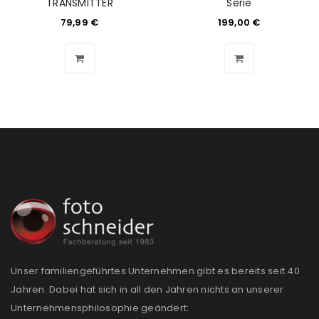
TRANSMITTER
Serie
Benutzername oder E-Mail-Adresse
*
79,99
€
199,00
€
Passwort
*
Anmeldeformular geschützt durch
WP Captcha
Angemeldet bleiben
ANMELDEN
PASSWORT VERGESSEN?
REGISTRIEREN
Unser familiengeführtes Unternehmen gibt es bereits seit 40
Jahren. Dabei hat sich in all den Jahren nichts an unserer
E-Mail-Adresse
*
Unternehmensphilosophie geändert: