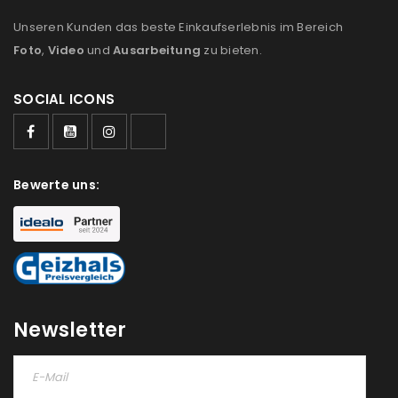
Unseren Kunden das beste Einkaufserlebnis im Bereich
Foto
,
Video
und
Ausarbeitung
zu bieten.
Ein Link zum Erstellen eines neuen Passworts wird an
deine E-Mail-Adresse gesendet.
SOCIAL ICONS
NEWSLETTER ABONNIEREN
Please select all the ways you would like to hear from
Bewerte uns:
us
Ich stimme zu
Ja, ich möchte ein Kundenkonto eröffnen und
akzeptiere die
Datenschutzerklärung
.
*
Newsletter
REGISTRIEREN