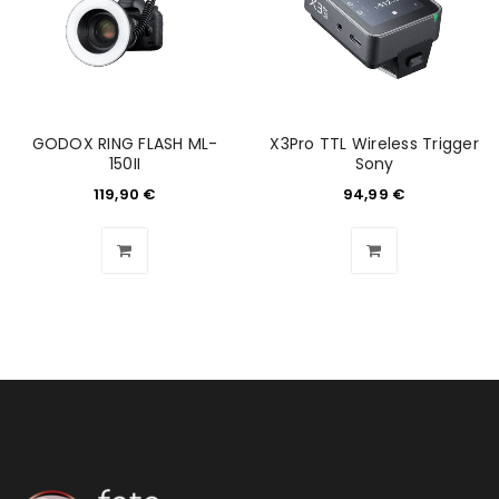
REGISTRIEREN
E-Mail-Adresse
*
GODOX RING FLASH ML-
X3Pro TTL Wireless Trigger
Ein Link zum Erstellen eines neuen Passworts wird an
150II
Sony
deine E-Mail-Adresse gesendet.
119,90
€
94,99
€
NEWSLETTER ABONNIEREN
Please select all the ways you would like to hear from
us
Ich stimme zu
Ja, ich möchte ein Kundenkonto eröffnen und
akzeptiere die
Datenschutzerklärung
.
*