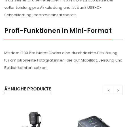
Trotz seiner Größe liefert der iT30 Pro bis zu 560 Blitze bei
voller Leistung pro Akkuladung und ist dank USB-C-
ANMELDEN
Schnellladung jederzeit einsatzbereit.
Benutzername oder E-Mail-Adresse
*
Profi-Funktionen in Mini-Format
Passwort
*
Mit dem iT30 Pro bietet Godox eine durchdachte Blitzlösung
für ambitionierte Fotograf:innen, die auf Mobilität, Leistung und
Bedienkomfort setzen.
Anmeldeformular geschützt durch
WP Captcha
ÄHNLICHE PRODUKTE
Angemeldet bleiben
ANMELDEN
PASSWORT VERGESSEN?