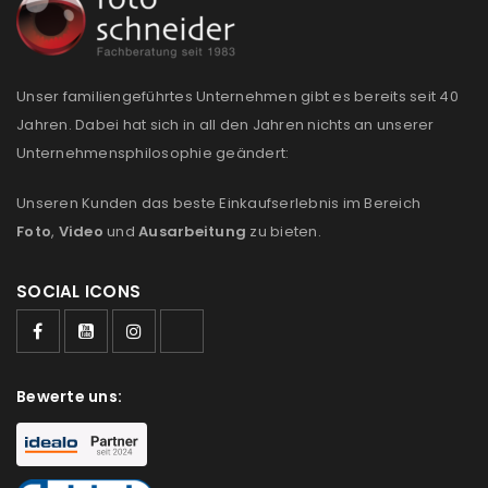
REGISTRIEREN
E-Mail-Adresse
*
Unser familiengeführtes Unternehmen gibt es bereits seit 40
Jahren. Dabei hat sich in all den Jahren nichts an unserer
Unternehmensphilosophie geändert:
Ein Link zum Erstellen eines neuen Passworts wird an
deine E-Mail-Adresse gesendet.
Unseren Kunden das beste Einkaufserlebnis im Bereich
Foto
,
Video
und
Ausarbeitung
zu bieten.
NEWSLETTER ABONNIEREN
Please select all the ways you would like to hear from
SOCIAL ICONS
us
Ich stimme zu
Bewerte uns:
Ja, ich möchte ein Kundenkonto eröffnen und
akzeptiere die
Datenschutzerklärung
.
*