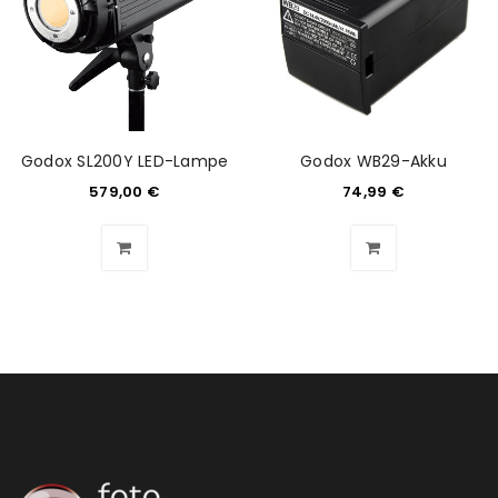
ANMELDEN
Benutzername oder E-Mail-Adresse
*
Godox SL200Y LED-Lampe
Godox WB29-Akku
579,00
€
74,99
€
Passwort
*
Anmeldeformular geschützt durch
WP Captcha
Angemeldet bleiben
ANMELDEN
PASSWORT VERGESSEN?