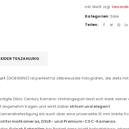
inkl. MwSt.
zzgl.
Versandk
Kategorien:
Sale
REGISTRIEREN
Teilen:
sse
*
E-Mail-Adresse
*
Ein Link zum Erstellen eines n
EIDER TEILZAHLUNG
Mail-Adresse gesendet.
urt
(GCB100NS) ist perfekt für stilbewusste Fotografen, die stets m
NEWSLETTER ABONNIEREN
.
tzt durch
WP Captcha
Please select all the ways you 
Angemeldet bleiben
ertigte Gitzo Century Kamera-Umhängegurt lässt sich dank seine
Ich stimme zu
st angenehm tragen und wirkt dabei
stilvoll und elegant
.
 Kamerabefestigung als auch über eine universelle 10 mm breite Sc
Ja, ich möchte ein Kunden
Vollformatkameras, DSLR- und Premium-CSC-Kameras.
Datenschutzerklärung
.
*
eiden
G-lock Schnallen
bei Bedarf ganz leicht befestigt bzw. ab