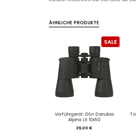
ÄHNLICHE PRODUKTE
SALE
SALE
ät: Eschenbach
Vorführgerät: Dörr Danubia
To
 Sektor D
Alpina LX 10x50
50,00
€
39,00
€