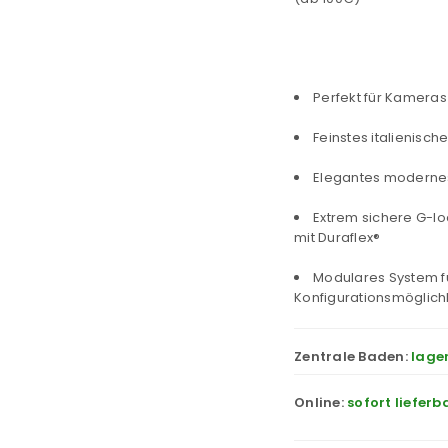
Perfekt für Kameras 
Feinstes italienisc
Elegantes modernes
Extrem sichere G-lo
mit Duraflex®
Modulares System fü
Konfigurationsmöglich
Zentrale Baden:
lage
Online:
sofort lieferb