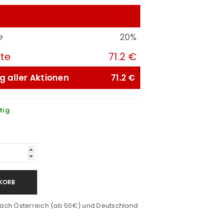
e
20%
ute
71.2 €
g aller Aktionen
71.2 €
tig
KORB
ach Österreich (ab 50€) und Deutschland