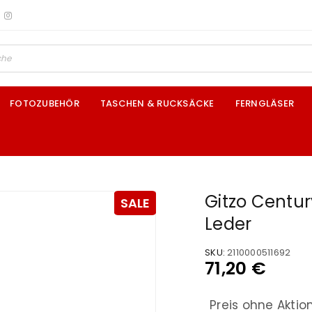
FOTOZUBEHÖR
TASCHEN & RUCKSÄCKE
FERNGLÄSER
Gitzo Centu
SALE
Leder
SKU:
2110000511692
71,20
€
Preis ohne Aktio