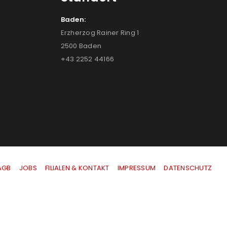
Baden:
Erzherzog Rainer Ring 1
2500 Baden
+43 2252 44166
AGB
|
JOBS
|
FILIALEN & KONTAKT
|
IMPRESSUM
|
DATENSCHUTZ