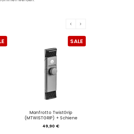
LE
SALE
Manfrotto TwistGrip
Fujifilm Fujinon 
(MTWISTGRIP) + Schiene
R OI
49,90
€
799,0