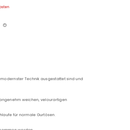
osten
euen Passworts wird an deine E-
it modernster Technik ausgestattet sind und
would like to hear from us
r angenehm weichen, velourartigen
hlaufe für normale Gurtösen.
konto eröffnen und akzeptiere die
genommen werden.