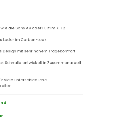
wie die Sony A9 oder Fujifilm X-T2
hes Leder im Carbon-Look
 Design mit sehr hohem Tragekomfort
ck Schnalle entwickelt in Zusammenarbeit
r viele unterschiedliche
keiten
rnd
ar