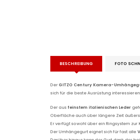
ANMELDEN
Benutzername oder E-Mail-Adre
Passwort
*
BESCHREIBUNG
FOTO SCHN
Der
GITZO Century Kamera-Umhängeg
sich für die beste Ausrüstung interessieren
Anmeldeformular geschü
ANMELDEN
Der aus
feinstem italienischen Leder
gef
Oberfläche auch über längere Zeit äußer
Er verfügt sowohl über ein Ringsystem zur
PASSWORT VERGESSEN?
Der Umhängegurt eignet sich für fast alle
Darüber hinaus kann der Gurt dank der b