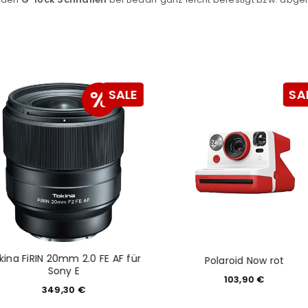
REGISTRIEREN
%
SALE
SA
kina FiRIN 20mm 2.0 FE AF für
Polaroid Now rot
Sony E
103,90
€
349,30
€