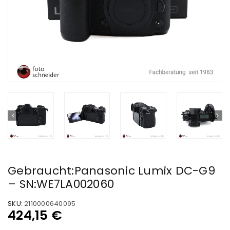
Gebraucht:Panasonic Lumix DC-G9
– SN:WE7LA002060
SKU:
2110000640095
424,15
€