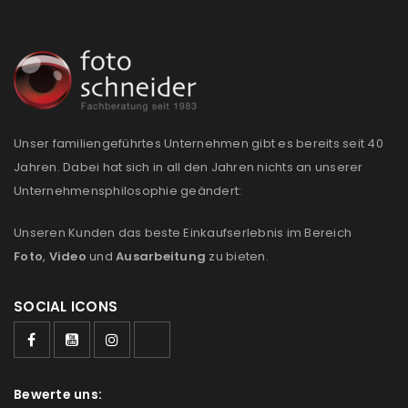
NEWSLETTER ABONNIEREN
Please select all the ways you would like to hear from
us
Ich stimme zu
Unser familiengeführtes Unternehmen gibt es bereits seit 40
Jahren. Dabei hat sich in all den Jahren nichts an unserer
Ja, ich möchte ein Kundenkonto eröffnen und
Unternehmensphilosophie geändert:
akzeptiere die
Datenschutzerklärung
.
*
Unseren Kunden das beste Einkaufserlebnis im Bereich
REGISTRIEREN
Foto
,
Video
und
Ausarbeitung
zu bieten.
SOCIAL ICONS
Bewerte uns: