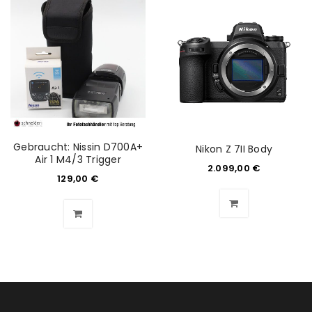
Anmeldeformular geschützt durch
WP Captcha
Angemeldet bleiben
ANMELDEN
PASSWORT VERGESSEN?
Gebraucht: Nissin D700A+
Nikon Z 7II Body
Air 1 M4/3 Trigger
2.099,00
€
129,00
€
REGISTRIEREN
E-Mail-Adresse
*
Ein Link zum Erstellen eines neuen Passworts wird an
deine E-Mail-Adresse gesendet.