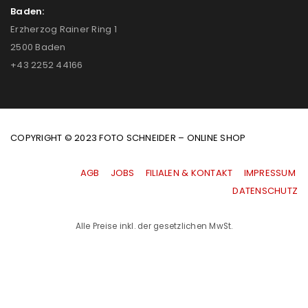
Baden:
Erzherzog Rainer Ring 1
2500 Baden
+43 2252 44166
COPYRIGHT © 2023 FOTO SCHNEIDER – ONLINE SHOP
AGB
|
JOBS
|
FILIALEN & KONTAKT
|
IMPRESSUM
|
DATENSCHUTZ
Alle Preise inkl. der gesetzlichen MwSt.