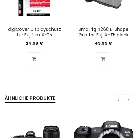
Anmeldeformular geschützt durch
WP Captcha
digiCover Displayschutz
Smallrig 4260 L-Shape
Angemeldet bleiben
ANMELDEN
für Fujifilm X-T5
Grip for Fuji X-T5 black
24,99
€
49,99
€
PASSWORT VERGESSEN?
REGISTRIEREN
E-Mail-Adresse
*
ÄHNLICHE PRODUKTE
Ein Link zum Erstellen eines neuen Passworts wird an
deine E-Mail-Adresse gesendet.
NEWSLETTER ABONNIEREN