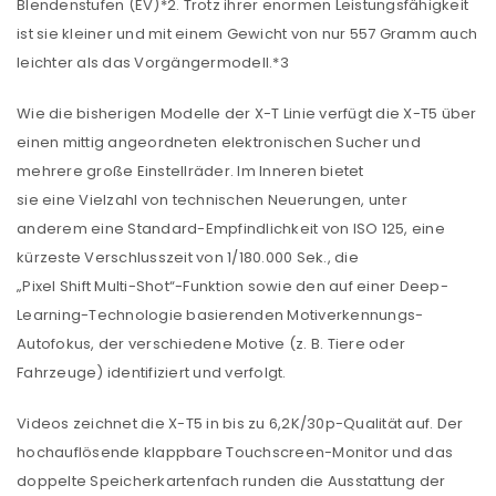
Blendenstufen (EV)*2. Trotz ihrer enormen Leistungsfähigkeit
ist sie kleiner und mit einem Gewicht von nur 557 Gramm auch
leichter als das Vorgängermodell.*3
Wie die bisherigen Modelle der X-T Linie verfügt die X-T5 über
einen mittig angeordneten elektronischen Sucher und
mehrere große Einstellräder. Im Inneren bietet
sie eine Vielzahl von technischen Neuerungen, unter
anderem eine Standard-Empfindlichkeit von ISO 125, eine
kürzeste Verschlusszeit von 1/180.000 Sek., die
„Pixel Shift Multi-Shot“-Funktion sowie den auf einer Deep-
Learning-Technologie basierenden Motiverkennungs-
Autofokus, der verschiedene Motive (z. B. Tiere oder
Fahrzeuge) identifiziert und verfolgt.
Videos zeichnet die X-T5 in bis zu 6,2K/30p-Qualität auf. Der
hochauflösende klappbare Touchscreen-Monitor und das
doppelte Speicherkartenfach runden die Ausstattung der