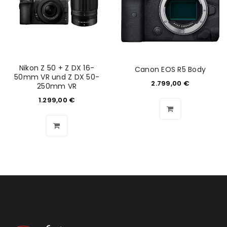
Please select all the ways you would like to hear from
us
Ich stimme zu
Nikon Z 50 + Z DX 16-
Canon EOS R5 Body
50mm VR und Z DX 50-
Ja, ich möchte ein Kundenkonto eröffnen und
2.799,00
€
250mm VR
akzeptiere die
Datenschutzerklärung
.
*
1.299,00
€
REGISTRIEREN