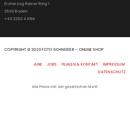
Erzherzog Rainer Ring 1
2500 Baden
+43 2252 44166
COPYRIGHT © 2023 FOTO SCHNEIDER – ONLINE SHOP
AGB
|
JOBS
|
FILIALEN & KONTAKT
|
IMPRESSUM
|
DATENSCHUTZ
Alle Preise inkl. der gesetzlichen MwSt.