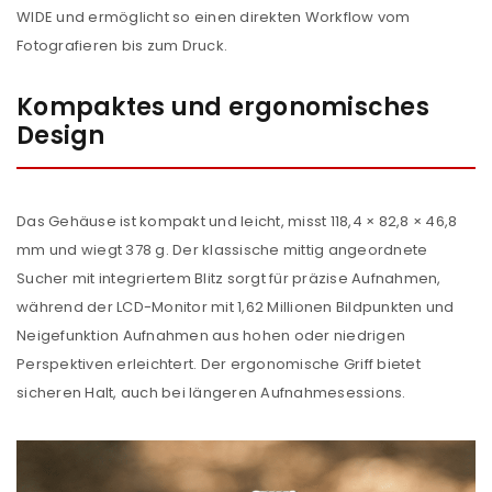
WIDE und ermöglicht so einen direkten Workflow vom
Fotografieren bis zum Druck.
Kompaktes und ergonomisches
Design
Das Gehäuse ist kompakt und leicht, misst 118,4 × 82,8 × 46,8
mm und wiegt 378 g. Der klassische mittig angeordnete
Sucher mit integriertem Blitz sorgt für präzise Aufnahmen,
während der LCD-Monitor mit 1,62 Millionen Bildpunkten und
Neigefunktion Aufnahmen aus hohen oder niedrigen
ANMELDEN
Perspektiven erleichtert. Der ergonomische Griff bietet
sicheren Halt, auch bei längeren Aufnahmesessions.
Benutzername oder E-Mail-Adresse
*
Passwort
*