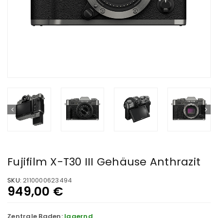
Fujifilm X-T30 III Gehäuse Anthrazit
SKU:
2110000623494
949,00
€
Zentrale Baden:
lagernd