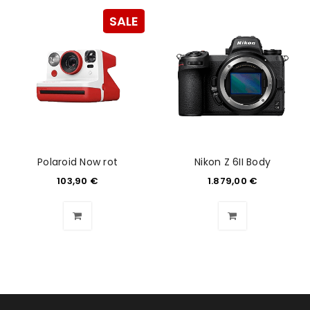
SALE
Polaroid Now rot
Nikon Z 6II Body
103,90
€
1.879,00
€