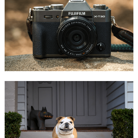
Anmeldeformular geschützt durch
WP Captcha
Angemeldet bleiben
ANMELDEN
PASSWORT VERGESSEN?
REGISTRIEREN
E-Mail-Adresse
*
Ein Link zum Erstellen eines neuen Passworts wird an
deine E-Mail-Adresse gesendet.