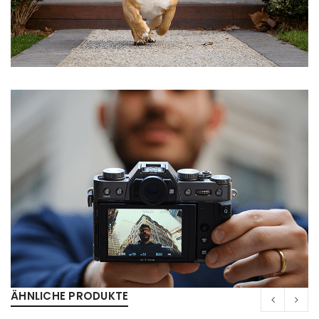
NEWSLETTER ABONNIEREN
Please select all the ways you would like to hear from
us
Ich stimme zu
Ja, ich möchte ein Kundenkonto eröffnen und
akzeptiere die
Datenschutzerklärung
.
*
REGISTRIEREN
ÄHNLICHE PRODUKTE