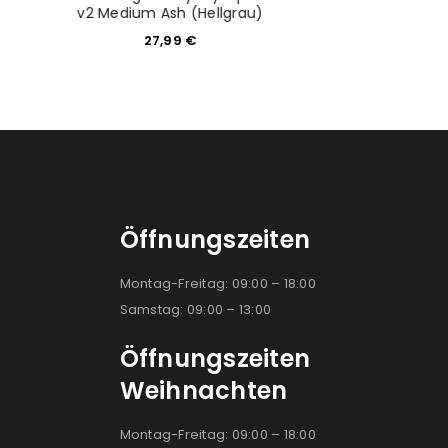
v2 Medium Ash (Hellgrau)
Schwarz ohn
27,99
€
59,9
Öffnungszeiten
Montag-Freitag: 09:00 – 18:00
Samstag: 09:00 – 13:00
Öffnungszeiten
Weihnachten
Montag-Freitag: 09:00 – 18:00