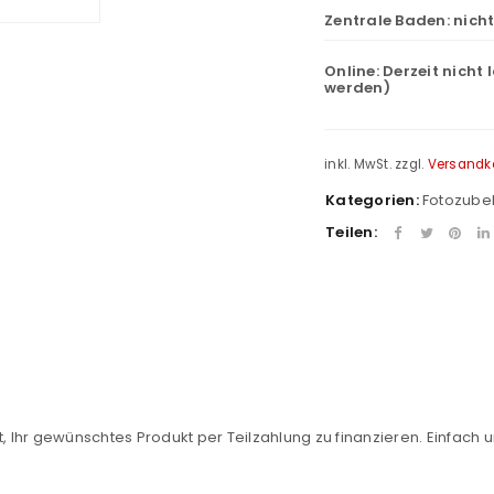
Zentrale Baden:
nich
Online:
Derzeit nicht 
werden)
inkl. MwSt.
zzgl.
Versandk
Kategorien:
Fotozube
Teilen:
REGISTRIEREN
sse
*
E-Mail-Adresse
*
, Ihr gewünschtes Produkt per Teilzahlung zu finanzieren. Einfach u