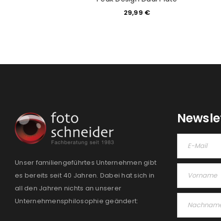
 inkl. Platte
29,99
€
9,99
€
Newsle
Unser familiengeführtes Unternehmen gibt
es bereits seit 40 Jahren. Dabei hat sich in
all den Jahren nichts an unserer
Unternehmensphilosophie geändert: