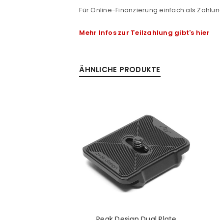
Passwort
*
Für Online-Finanzierung einfach als Zahlun
Mehr Infos zur Teilzahlung gibt's hier
Anmeldeformular geschü
ÄHNLICHE PRODUKTE
ANMELDEN
PASSWORT VERGESSEN?
 Capture Clip V3
Peak Design Dual Plate