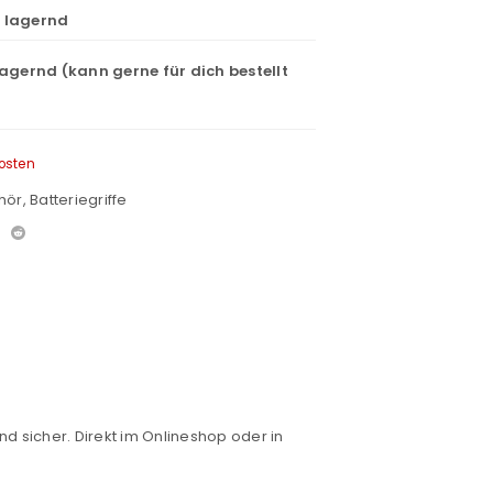
t lagernd
lagernd (kann gerne für dich bestellt
osten
hör
,
Batteriegriffe
nd sicher. Direkt im Onlineshop oder in