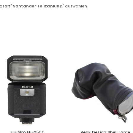
Ein Link zum Erstellen eines n
gsart "
Santander Teilzahlung
" auswählen.
Mail-Adresse gesendet.
NEWSLETTER ABONNIEREN
tzt durch
WP Captcha
Please select all the ways you 
Angemeldet bleiben
Ich stimme zu
Ja, ich möchte ein Kunden
Datenschutzerklärung
.
*
REGISTRIEREN
Fujifilm EF-X500
Peak Design Shell Large