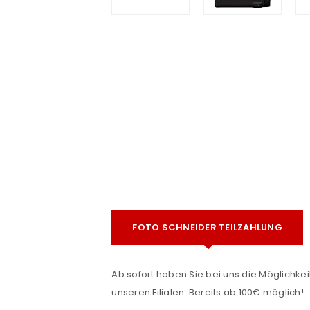
e
ANMELDEN
FOTO SCHNEIDER TEILZAHLUNG
Benutzername oder E-Mail-Adre
Ab sofort haben Sie bei uns die Möglichkeit
unseren Filialen. Bereits ab 100€ möglich!