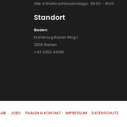
Alle 4 Weihnachtssamstage : 09:00 – 18:00
Standort
Baden:
Erzherzog Rainer Ring 1
2500 Baden
+43 2252 44166
AGB
|
JOBS
|
FILIALEN & KONTAKT
|
IMPRESSUM
|
DATENSCHUTZ