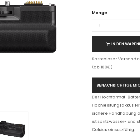
Menge
IN DEN WAREN
Kostenloser Versand n
(ab 100€)
BENACHRICHTIGE MIC
Der Hochformat-Batteri
Hochleistungsakkus N
sichere Handhabung d
ist spritzwasser- und 
Celsius einsatzfähig.