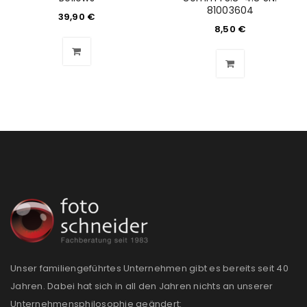
81003604
Benutzername oder E-Mail-Adresse
*
39,90
€
8,50
€
Passwort
*
Anmeldeformular geschützt durch
WP Captcha
Angemeldet bleiben
ANMELDEN
PASSWORT VERGESSEN?
REGISTRIEREN
Unser familiengeführtes Unternehmen gibt es bereits seit 40
Jahren. Dabei hat sich in all den Jahren nichts an unserer
E-Mail-Adresse
*
Unternehmensphilosophie geändert: