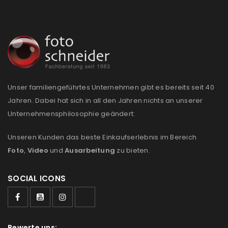
Anmeldeformular geschützt durch
WP Captcha
Angemeldet bleiben
ANMELDEN
Unser familiengeführtes Unternehmen gibt es bereits seit 40
PASSWORT VERGESSEN?
Jahren. Dabei hat sich in all den Jahren nichts an unserer
Unternehmensphilosophie geändert:
REGISTRIEREN
Unseren Kunden das beste Einkaufserlebnis im Bereich
Foto
,
Video
und
Ausarbeitung
zu bieten.
E-Mail-Adresse
*
SOCIAL ICONS
Ein Link zum Erstellen eines neuen Passworts wird an
deine E-Mail-Adresse gesendet.
Bewerte uns: