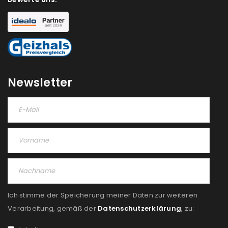
NEWSLETTER ABONNIEREN
Please select all the ways you would like to hear from
us
Ich stimme zu
Newsletter
Ja, ich möchte ein Kundenkonto eröffnen und
akzeptiere die
Datenschutzerklärung
.
*
REGISTRIEREN
Ich stimme der Speicherung meiner Daten zur weiteren
Verarbeitung, gemäß der
Datenschutzerklärung
, zu: