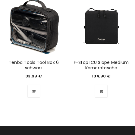
Tenba Tools Tool Box 6
F-Stop ICU Slope Medium
schwarz
Kameratasche
33,99
€
104,90
€
ANMELDEN
Benutzername oder E-Mail-Adresse
*
Passwort
*