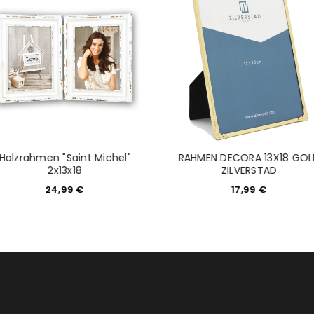
tzt durch
WP Captcha
Please select all the ways you 
Angemeldet bleiben
Ich stimme zu
Ja, ich möchte ein Kunden
Datenschutzerklärung
.
*
REGISTRIEREN
Holzrahmen "Saint Michel"
RAHMEN DECORA 13X18 GOL
2x13x18
ZILVERSTAD
24,99
€
17,99
€