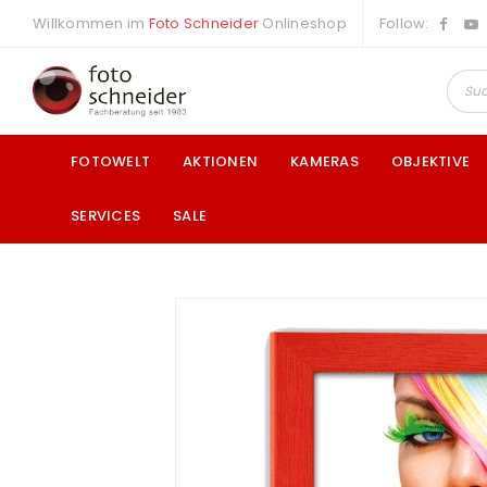
Willkommen im
Foto Schneider
Onlineshop
Follow:
FOTOWELT
AKTIONEN
KAMERAS
OBJEKTIVE
SERVICES
SALE
a