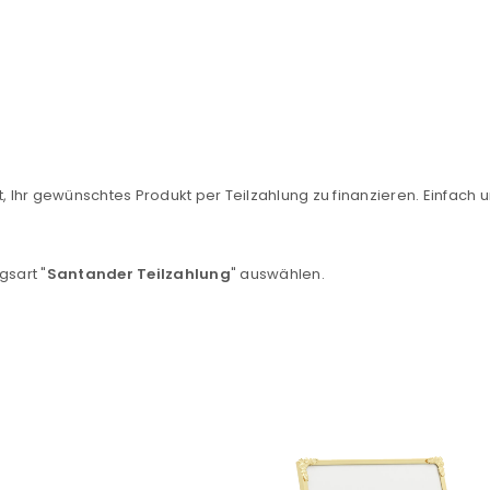
, Ihr gewünschtes Produkt per Teilzahlung zu finanzieren. Einfach u
REGISTRIEREN
gsart "
Santander Teilzahlung
" auswählen.
sse
*
E-Mail-Adresse
*
Ein Link zum Erstellen eines n
Mail-Adresse gesendet.
NEWSLETTER ABONNIEREN