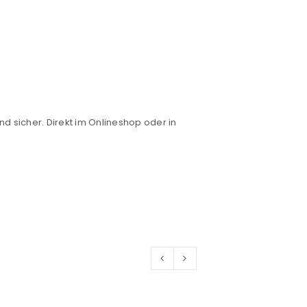
nd sicher. Direkt im Onlineshop oder in
euen Passworts wird an deine E-