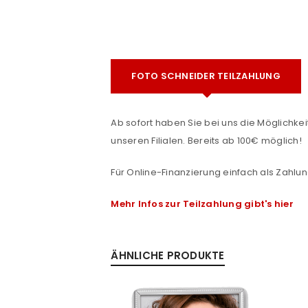
FOTO SCHNEIDER TEILZAHLUNG
Ab sofort haben Sie bei uns die Möglichkeit
unseren Filialen. Bereits ab 100€ möglich!
ANMELDEN
e
Für Online-Finanzierung einfach als Zahlun
Benutzername oder E-Mail-Adre
Mehr Infos zur Teilzahlung gibt's hier
Passwort
*
ÄHNLICHE PRODUKTE