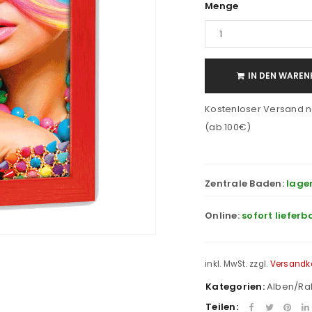
Menge
IN DEN WAREN
Kostenloser Versand n
(ab 100€)
Zentrale Baden:
lage
Online:
sofort lieferb
inkl. MwSt.
zzgl.
Versandk
Kategorien:
Alben/R
Teilen: