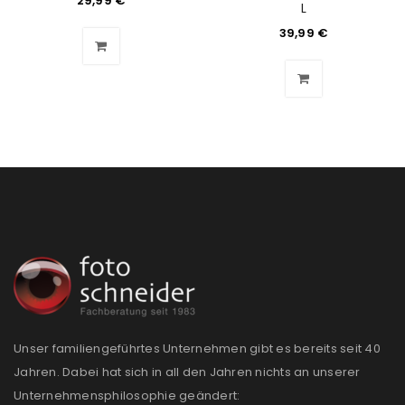
29,99
€
L
Benutzername oder E-Mail-Adresse
*
39,99
€
Passwort
*
Anmeldeformular geschützt durch
WP Captcha
Angemeldet bleiben
ANMELDEN
PASSWORT VERGESSEN?
REGISTRIEREN
Unser familiengeführtes Unternehmen gibt es bereits seit 40
Jahren. Dabei hat sich in all den Jahren nichts an unserer
E-Mail-Adresse
*
Unternehmensphilosophie geändert: