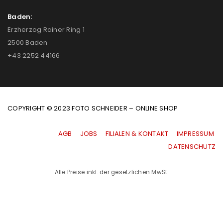
Baden:
Erzherzog Rainer Ring 1
2500 Baden
+43 2252 44166
COPYRIGHT © 2023 FOTO SCHNEIDER – ONLINE SHOP
AGB
|
JOBS
|
FILIALEN & KONTAKT
|
IMPRESSUM
|
DATENSCHUTZ
Alle Preise inkl. der gesetzlichen MwSt.